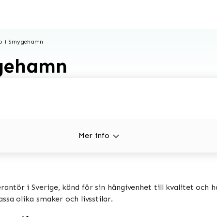
o i Smygehamn
ygehamn
Mer info
ntör i Sverige, känd för sin hängivenhet till kvalitet och h
sa olika smaker och livsstilar.