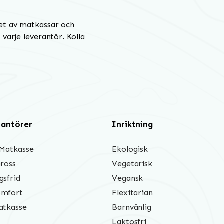
et av matkassar och
varje leverantör. Kolla
rantörer
Inriktning
 Matkasse
Ekologisk
Gross
Vegetarisk
gsfrid
Vegansk
mfort
Flexitarian
atkasse
Barnvänlig
Laktosfri