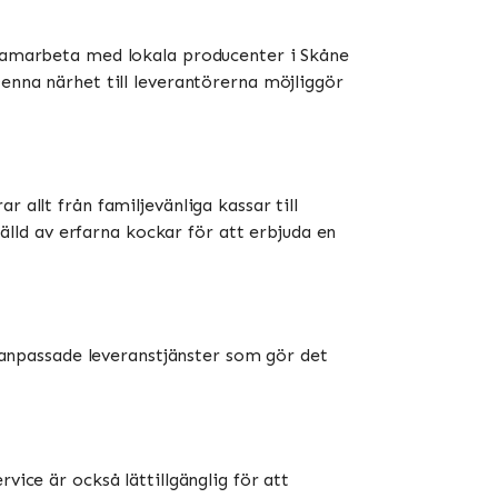
t samarbeta med lokala producenter i Skåne
Denna närhet till leverantörerna möjliggör
 allt från familjevänliga kassar till
ld av erfarna kockar för att erbjuda en
e anpassade leveranstjänster som gör det
vice är också lättillgänglig för att