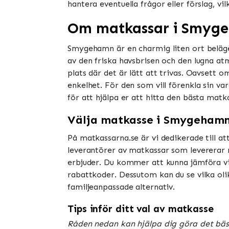
hantera eventuella frågor eller förslag, vil
Om matkassar i Smyg
Smygehamn är en charmig liten ort belägen
av den friska havsbrisen och den lugna at
plats där det är lätt att trivas. Oavsett
enkelhet. För den som vill förenkla sin va
för att hjälpa er att hitta den bästa matka
Välja matkasse i Smygeham
På matkassarna.se är vi dedikerade till 
leverantörer av matkassar som levererar r
erbjuder. Du kommer att kunna jämföra vik
rabattkoder. Dessutom kan du se vilka oli
familjeanpassade alternativ.
Tips inför ditt val av matkasse
Råden nedan kan hjälpa dig göra det bästa