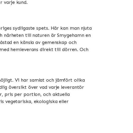
ör varje kund.
riges sydligaste spets. Här kan man njuta
ch närheten till naturen är Smygehamn en
småstad en känsla av gemenskap och
 med hemleverans direkt till dörren. Och
ligt. Vi har samlat och jämfört olika
lig översikt över vad varje leverantör
, pris per portion, och aktuella
s vegetariska, ekologiska eller