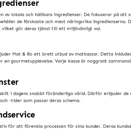
gredienser
en av lokala och hållbara ingredienser. De fokuserar på at
nehåller de färskaste och mest näringsrika ingredienserna. 
ilket gör deras tjänst till ett miljövänligt val.
juder Mat & Ro ett brett utbud av matkassar. Detta inkluderar
r en gourmetupplevelse. Varje kasse är noggrant sammanstäl
nster
ärskilt i dagens snabbt föränderliga värld. Därför erbjuder d
r och -tider som passar deras schema.
ndservice
tiv för att förenkla processen för sina kunder. Deras kundser