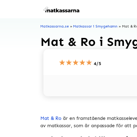
Hoppa
till
innehåll
Matkassarna.se
»
Matkassar i Smygehamn
»
Mat & R
Mat & Ro i Sm
★★★★★
4/5
Mat & Ro
är en framstående matkasselevera
av matkassar, som är anpassade för att pas