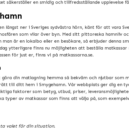
ket säkerställer en smidig och tillfredsställande upplevelse f
ehamn
 längst ner i Sveriges sydvästra hörn, känt för att vara Sve
mosfären som vilar över byn. Med sitt pittoreska hamnliv o
 om man är en lokalbo eller en besökare, så erbjuder denna 
rdag ytterligare finns nu möjligheten att beställa matkassar
ssen för just er, finns vi på matkassarna.se.
n
att göra din matlagning hemma så bekväm och njutbar som möj
ätt till ditt hem i Smygehamn. Vår webbplats ger dig en tyd
tiga faktorer som betyg, utbud, priser, leveransmöjligheter
ka typer av matkassar som finns att välja på, som exempelvi
 valet för din situation.