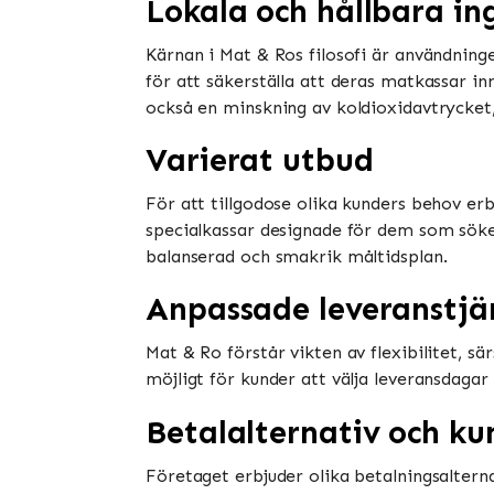
Lokala och hållbara in
Kärnan i Mat & Ros filosofi är användning
för att säkerställa att deras matkassar in
också en minskning av koldioxidavtrycket, v
Varierat utbud
För att tillgodose olika kunders behov erb
specialkassar designade för dem som söke
balanserad och smakrik måltidsplan.
Anpassade leveranstjä
Mat & Ro förstår vikten av flexibilitet, s
möjligt för kunder att välja leveransdaga
Betalalternativ och ku
Företaget erbjuder olika betalningsalterna