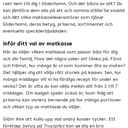
rakt hem till dig i Söderhamn. Och det bästa av allt? Du
kan jämföra dem alla på ett och samma ställe! Se snabbt
och lätt vilka matkasseleverantörer som tjänar
Söderhamn, deras betyg, priserna, sortimentet och
eventuella specialerbjudanden.
inför ditt val av matkasse
När du väljer vilken matkasse som passar bäst för dig
och din familj, finns det några saker att tänka på. Först
och främst, hur många är ni som kommer äta av maten?
Det hjälper dig att välja rätt storlek på kassen. Sen, hur
många middagar vill ni ha färdiga recept för under en
vecka? Det är ofta du kan välja mellan allt från 3 till 7
middagar. Din budget spelar också in; kom ihåg att
priserna kan variera beroende på hur många portioner
och vilken typ av matkasse du väljer.
Glöm inte att kolla upp vad andra kunder tycker. Ett
företags
betyg på Trustpilot
kan ge dig en bra