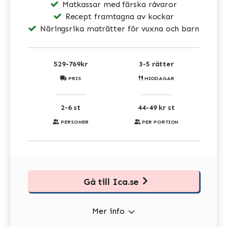
Matkassar med färska råvaror
Recept framtagna av kockar
Näringsrika maträtter för vuxna och barn
529-769kr
3-5 rätter
PRIS
MIDDAGAR
2-6 st
44-49 kr st
PERSONER
PER PORTION
Gå till Ica.se
Mer info