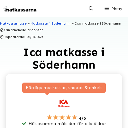
Hoppa
Meny
till
innehåll
Matkassarna.se
»
Matkassar i Söderhamn
»
Ica matkasse i Söderhamn
Kan innehålla annonser
Uppdaterad:
01/03-2024
Ica matkasse i
Söderhamn
Färdiga matkassar, snabbt & enkelt
★★★★★
4/5
Hälsosamma måltider för alla åldrar