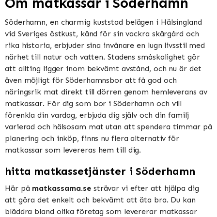
Om matkassar i Söderhamn
Söderhamn, en charmig kuststad belägen i Hälsingland
vid Sveriges östkust, känd för sin vackra skärgård och
rika historia, erbjuder sina invånare en lugn livsstil med
närhet till natur och vatten. Stadens småskalighet gör
att allting ligger inom bekvämt avstånd, och nu är det
även möjligt för Söderhamnsbor att få god och
näringsrik mat direkt till dörren genom hemleverans av
matkassar. För dig som bor i Söderhamn och vill
förenkla din vardag, erbjuda dig själv och din familj
varierad och hälsosam mat utan att spendera timmar på
planering och inköp, finns nu flera alternativ för
matkassar som levereras hem till dig.
hitta matkassetjänster i Söderhamn
Här på
matkassarna.se
strävar vi efter att hjälpa dig
att göra det enkelt och bekvämt att äta bra. Du kan
bläddra bland olika företag som levererar matkassar