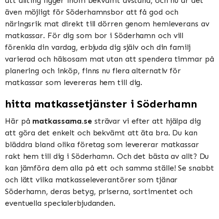
att allting ligger inom bekvämt avstånd, och nu är det
även möjligt för Söderhamnsbor att få god och
näringsrik mat direkt till dörren genom hemleverans av
matkassar. För dig som bor i Söderhamn och vill
förenkla din vardag, erbjuda dig själv och din familj
varierad och hälsosam mat utan att spendera timmar på
planering och inköp, finns nu flera alternativ för
matkassar som levereras hem till dig.
hitta matkassetjänster i Söderhamn
Här på
matkassarna.se
strävar vi efter att hjälpa dig
att göra det enkelt och bekvämt att äta bra. Du kan
bläddra bland olika företag som levererar matkassar
rakt hem till dig i Söderhamn. Och det bästa av allt? Du
kan jämföra dem alla på ett och samma ställe! Se snabbt
och lätt vilka matkasseleverantörer som tjänar
Söderhamn, deras betyg, priserna, sortimentet och
eventuella specialerbjudanden.