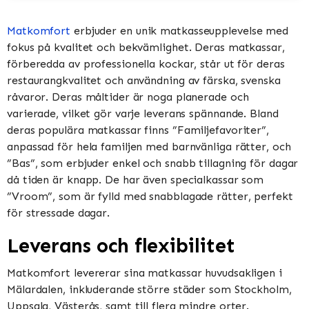
Matkomfort
erbjuder en unik matkasseupplevelse med
fokus på kvalitet och bekvämlighet. Deras matkassar,
förberedda av professionella kockar, står ut för deras
restaurangkvalitet och användning av färska, svenska
råvaror. Deras måltider är noga planerade och
varierade, vilket gör varje leverans spännande. Bland
deras populära matkassar finns ”Familjefavoriter”,
anpassad för hela familjen med barnvänliga rätter, och
”Bas”, som erbjuder enkel och snabb tillagning för dagar
då tiden är knapp. De har även specialkassar som
”Vroom”, som är fylld med snabblagade rätter, perfekt
för stressade dagar​​​​.
Leverans och flexibilitet
Matkomfort levererar sina matkassar huvudsakligen i
Mälardalen, inkluderande större städer som Stockholm,
Uppsala, Västerås, samt till flera mindre orter.