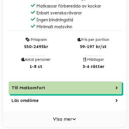
Matkassar förberedda av kockar
Enbart svenska råvaror
Ingen bindningstid
Minimalt matsvinn
Prisspann
Pris per portion
550-2495kr
59-197 kr/st
Antal personer
Middagar
1-8 st
3-4 rätter
Till
Matkomfort
Läs omdöme
Visa mer