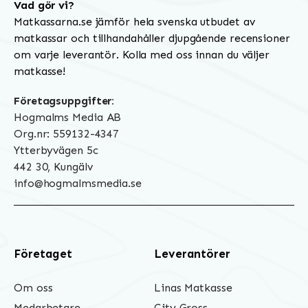
Vad gör vi?
Matkassarna.se jämför hela svenska utbudet av
matkassar och tillhandahåller djupgående recensioner
om varje leverantör. Kolla med oss innan du väljer
matkasse!
Företagsuppgifter:
Hogmalms Media AB
Org.nr: 559132-4347
Ytterbyvägen 5c
442 30, Kungälv
info@hogmalmsmedia.se
Företaget
Leverantörer
Om oss
Linas Matkasse
Medarbetare
City Gross