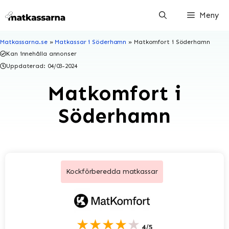
Hoppa
Meny
till
innehåll
Matkassarna.se
»
Matkassar i Söderhamn
»
Matkomfort i Söderhamn
Kan innehålla annonser
Uppdaterad:
04/03-2024
Matkomfort i
Söderhamn
Kockförberedda matkassar
★★★★★
4/5