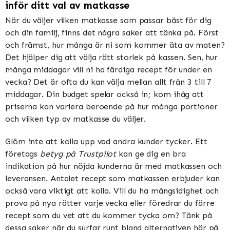
inför ditt val av matkasse
När du väljer vilken matkasse som passar bäst för dig
och din familj, finns det några saker att tänka på. Först
och främst, hur många är ni som kommer äta av maten?
Det hjälper dig att välja rätt storlek på kassen. Sen, hur
många middagar vill ni ha färdiga recept för under en
vecka? Det är ofta du kan välja mellan allt från 3 till 7
middagar. Din budget spelar också in; kom ihåg att
priserna kan variera beroende på hur många portioner
och vilken typ av matkasse du väljer.
Glöm inte att kolla upp vad andra kunder tycker. Ett
företags
betyg på Trustpilot
kan ge dig en bra
indikation på hur nöjda kunderna är med matkassen och
leveransen. Antalet recept som matkassen erbjuder kan
också vara viktigt att kolla. Vill du ha mångsidighet och
prova på nya rätter varje vecka eller föredrar du färre
recept som du vet att du kommer tycka om? Tänk på
dessa saker när du surfar runt bland alternativen här på