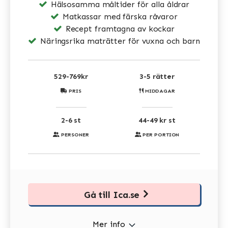
Hälsosamma måltider för alla åldrar
Matkassar med färska råvaror
Recept framtagna av kockar
Näringsrika maträtter för vuxna och barn
529-769kr
3-5 rätter
PRIS
MIDDAGAR
2-6 st
44-49 kr st
PERSONER
PER PORTION
Gå till Ica.se
Mer info