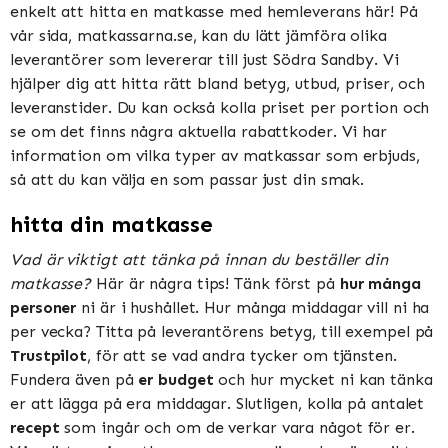
enkelt att hitta en matkasse med hemleverans här! På
vår sida, matkassarna.se, kan du lätt jämföra olika
leverantörer som levererar till just Södra Sandby. Vi
hjälper dig att hitta rätt bland betyg, utbud, priser, och
leveranstider. Du kan också kolla priset per portion och
se om det finns några aktuella rabattkoder. Vi har
information om vilka typer av matkassar som erbjuds,
så att du kan välja en som passar just din smak.
hitta din matkasse
Vad är viktigt att tänka på innan du beställer din
matkasse?
Här är några tips! Tänk först på
hur många
personer
ni är i hushållet. Hur många middagar vill ni ha
per vecka? Titta på leverantörens betyg, till exempel på
Trustpilot
, för att se vad andra tycker om tjänsten.
Fundera även på
er budget
och hur mycket ni kan tänka
er att lägga på era middagar. Slutligen, kolla på antalet
recept
som ingår och om de verkar vara något för er.