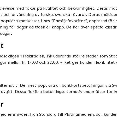
levelse med fokus på kvalitet och bekvämlighet. Deras matk
et och användning av färska, svenska råvaror. Deras måltide
 populära matkassar finns ”Familjefavoriter”, anpassad för 
gning för dagar då tiden är knapp. De har även specialkass
ar​​​​.
et
sakligen i Mälardalen, inkluderande större städer som Stock
 mellan kl. 14.00 och 22.00, vilket ger kunder flexibilitet a
alternativ. De mest populära är bankkortsbetalningar via S
n avgift. Dessa flexibla betalningsalternativ underlättar för 
r
dlemsnivåer, från Standard till Platinamedlem, där kunder