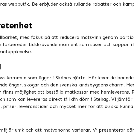
as webbutik. De erbjuder också rullande rabatter och kampa
vetenhet
llbarhet, med fokus på att reducera matsvinn genom portio
h förbereder tidskrävande moment som såser och soppor i f
upplevelse​​​​.
g
lövs kommun som ligger i Skånes hjärta. Här lever de boende
nde ängar, skogar och den svenska landsbygdens charm. Men
n finns möjlighet att beställa matkassar med hemleverans. P
 som kan levereras direkt till din dörr i Stehag. Vi jämför 
d, priser, leveranstider och mycket mer för att du ska kunna 
familj är unik och att matvanorna varierar. Vi presenterar dä