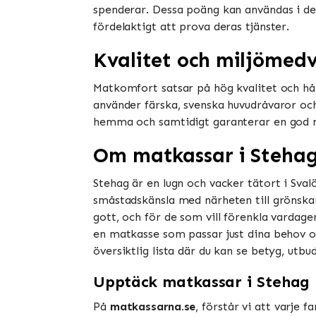
spenderar. Dessa poäng kan användas i der
fördelaktigt att prova deras tjänster​​.
Kvalitet och miljömed
Matkomfort satsar på hög kvalitet och hå
använder färska, svenska huvudråvaror oc
hemma och samtidigt garanterar en god mat
Om matkassar i Steha
Stehag är en lugn och vacker tätort i Sva
småstadskänsla med närheten till grönska
gott, och för de som vill förenkla vardage
en matkasse som passar just dina behov och
översiktlig lista där du kan se betyg, utbu
Upptäck matkassar i Stehag
På
matkassarna.se
, förstår vi att varje 