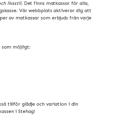
h livsstil
. Det finns matkassar för alla,
ngskasse. Vår webbplats aktiverar dig att
yper av matkassar som erbjuds från varje
a som möjligt:
 tillför glädje och variation i din
kassen i Stehag!