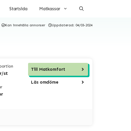
Startsida
Matkassar
Kan innehålla annonser
Uppdaterad:
04/03-2024
 portion
Till
Matkomfort
r/st
Läs omdöme
ar
er