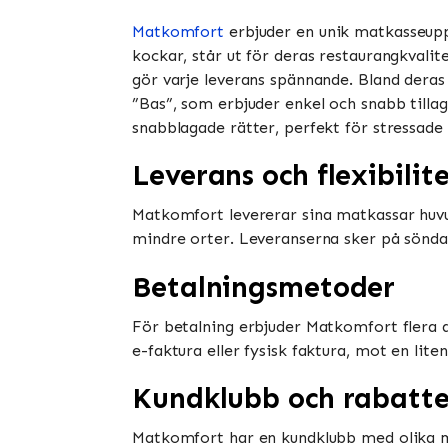
Matkomfort
erbjuder en unik matkasseupp
kockar, står ut för deras restaurangkvalit
gör varje leverans spännande. Bland deras
”Bas”, som erbjuder enkel och snabb tilla
snabblagade rätter, perfekt för stressade dag
Leverans och flexibilit
Matkomfort levererar sina matkassar huvud
mindre orter. Leveranserna sker på söndagar
Betalningsmetoder
För betalning erbjuder Matkomfort flera 
e-faktura eller fysisk faktura, mot en lite
Kundklubb och rabatte
Matkomfort har en kundklubb med olika me