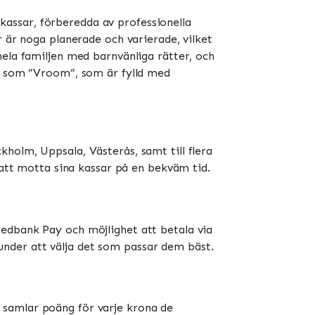
assar, förberedda av professionella
r är noga planerade och varierade, vilket
hela familjen med barnvänliga rätter, och
ar som ”Vroom”, som är fylld med
holm, Uppsala, Västerås, samt till flera
tt motta sina kassar på en bekväm tid​​​​.
wedbank Pay och möjlighet att betala via
kunder att välja det som passar dem bäst​​.
 samlar poäng för varje krona de