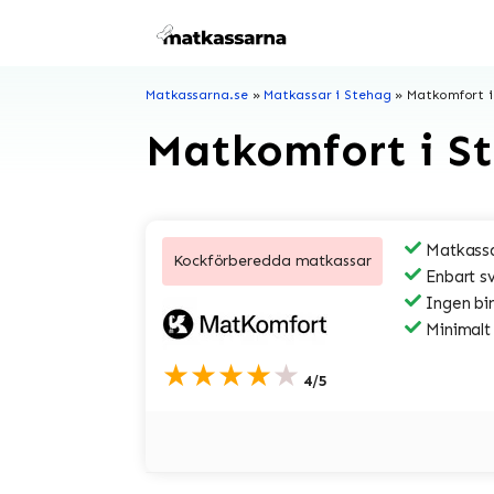
Hoppa
till
innehåll
Matkassarna.se
»
Matkassar i Stehag
»
Matkomfort i
Matkomfort i S
Matkassa
Kockförberedda matkassar
Enbart s
Ingen bi
Minimalt
★★★★★
4/5