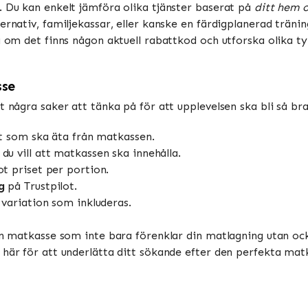
. Du kan enkelt jämföra olika tjänster baserat på
ditt hem oc
ernativ, familjekassar, eller kanske en färdigplanerad träni
ra om det finns någon aktuell rabattkod och utforska olika t
sse
t några saker att tänka på för att upplevelsen ska bli så br
et som ska äta från matkassen.
du vill att matkassen ska innehålla.
 priset per portion.
g
på Trustpilot.
variation som inkluderas.
en matkasse som inte bara förenklar din matlagning utan också
 här för att underlätta ditt sökande efter den perfekta mat