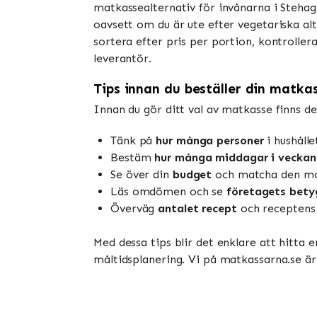
matkassealternativ för invånarna i Stehag
oavsett om du är ute efter vegetariska alt
sortera efter pris per portion, kontrolle
leverantör.
Tips innan du beställer din matka
Innan du gör ditt val av matkasse finns de
Tänk på
hur många personer
i hushåll
Bestäm
hur många middagar i veckan
Se över din
budget
och matcha den mot
Läs omdömen och se
företagets bety
Överväg
antalet recept
och receptens 
Med dessa tips blir det enklare att hitta 
måltidsplanering. Vi på matkassarna.se är