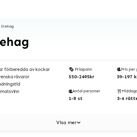
 Stehag
tehag
r förberedda av kockar
Prisspann
Pris per
550-2495kr
59-197 k
venska råvaror
ndningstid
 matsvinn
Antal personer
Middag
1-8 st
3-4 rätt
Visa mer