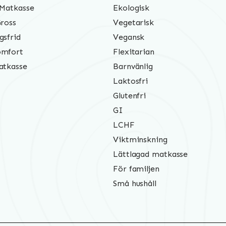
 Matkasse
Ekologisk
Gross
Vegetarisk
gsfrid
Vegansk
mfort
Flexitarian
atkasse
Barnvänlig
Laktosfri
Glutenfri
GI
LCHF
Viktminskning
Lättlagad matkasse
För familjen
Små hushåll