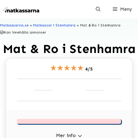
Hoppa
Meny
till
innehåll
Matkassarna.se
»
Matkassar i Stenhamra
»
Mat & Ro i Stenhamra
Kan innehålla annonser
Mat & Ro i Stenhamra
★★★★★
4/5
Mer info