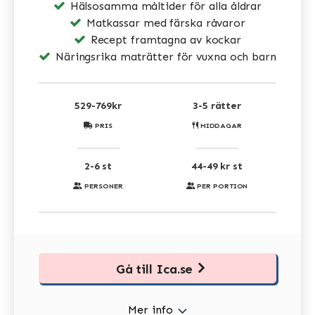
Hälsosamma måltider för alla åldrar
Matkassar med färska råvaror
Recept framtagna av kockar
Näringsrika maträtter för vuxna och barn
529-769kr
3-5 rätter
PRIS
MIDDAGAR
2-6 st
44-49 kr st
PERSONER
PER PORTION
Gå till Ica.se
Mer info