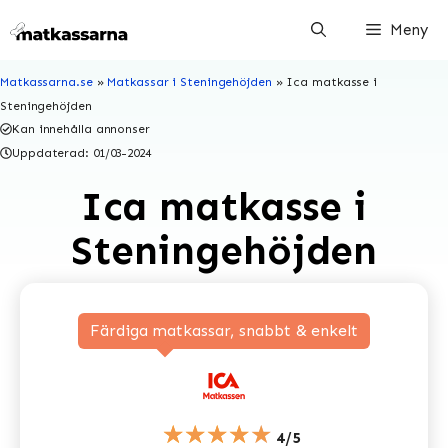
Hoppa
Meny
till
innehåll
Matkassarna.se
»
Matkassar i Steningehöjden
»
Ica matkasse i
Steningehöjden
Kan innehålla annonser
Uppdaterad:
01/03-2024
Ica matkasse i
Steningehöjden
Färdiga matkassar, snabbt & enkelt
★★★★★
4/5