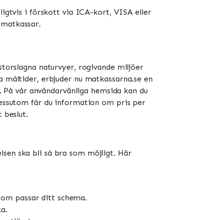
igtvis i förskott via ICA-kort, VISA eller
atkassar​​.
storslagna naturvyer, rogivande miljöer
na måltider, erbjuder nu matkassarna.se en
ön. På vår användarvänliga hemsida kan du
 Dessutom får du information om pris per
 beslut.
lsen ska bli så bra som möjligt. Här
 som passar ditt schema.
ka.