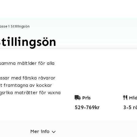
sse i Stillingsön
tillingsön
amma måltider för alla
sar med färska råvaror
t framtagna av kockar
srika maträtter för vuxna
Pris
Mid
529-769kr
3-5 r
Mer info