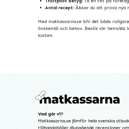
Trustpilot betyg
: Ta en titt på företa
Antal recept
: Älskar du att prova nya 
Med matkassarna.se blir det både roligare 
önskemål och behov. Besök vår hemsida ida
kusten.
Vad gör vi?
Matkassarna.se jämför hela svenska utbud
tillhandahåller djupgående recensioner om 