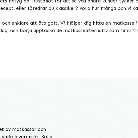
gets betyg på Trustpilot för att se vad andra kunder tycker 
recept, eller föredrar du klassiker? Kolla hur många och vilk
och enklare att äta gott. Vi hjälper dig hitta en matkasse i
g, och börja upptäcka de matkassealternativ som finns tillg
et av matkassar och
varje leverantör. Kolla