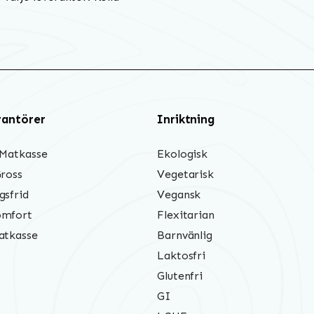
rantörer
Inriktning
 Matkasse
Ekologisk
Gross
Vegetarisk
gsfrid
Vegansk
mfort
Flexitarian
atkasse
Barnvänlig
Laktosfri
Glutenfri
GI