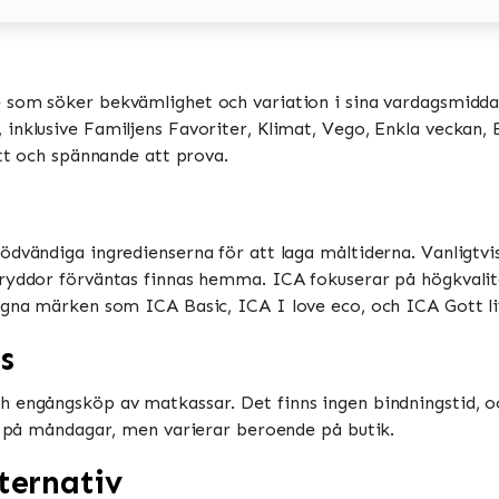
e som söker bekvämlighet och variation i sina vardagsmiddag
nklusive Familjens Favoriter, Klimat, Vego, Enkla veckan, Bi
tt och spännande att prova​​.
ödvändiga ingredienserna för att laga måltiderna. Vanligtv
ryddor förväntas finnas hemma​​. ICA fokuserar på högkvalit
gna märken som ICA Basic, ICA I love eco, och ICA Gott liv​
s
h engångsköp av matkassar. Det finns ingen bindningstid, o
 på måndagar, men varierar beroende på butik​​​​.
ternativ