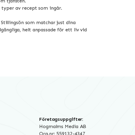
om tjänsten.
a typer av recept som ingår.
 Stillingsön som matchar just dina
ängliga, helt anpassade för ett liv vid
Företagsuppgifter:
Hogmalms Media AB
Org.nr: 559132-4347