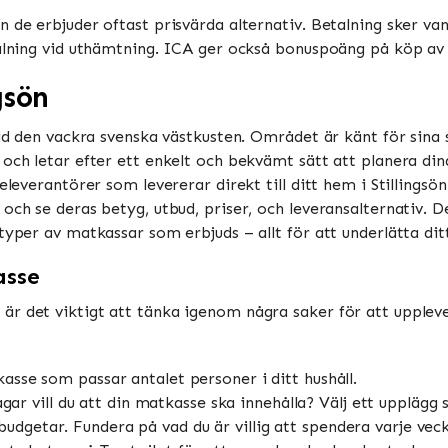
 de erbjuder oftast prisvärda alternativ. Betalning sker vanl
talning vid uthämtning. ICA ger också bonuspoäng på köp av m
gsön
vid den vackra svenska västkusten. Området är känt för sina 
 och letar efter ett enkelt och bekvämt sätt att planera di
seleverantörer som levererar direkt till ditt hem i Stillings
 och se deras betyg, utbud, priser, och leveransalternativ.
typer av matkassar som erbjuds – allt för att underlätta ditt
asse
r det viktigt att tänka igenom några saker för att uppleve
atkasse som passar antalet personer i ditt hushåll.
ar vill du att din matkasse ska innehålla? Välj ett upplägg
budgetar. Fundera på vad du är villig att spendera varje vec