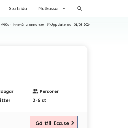
Startsida
Matkassar
Kan innehålla annonser
Uppdaterad:
01/03-2024
dagar
Personer
ätter
2-6 st
Gå till Ica.se