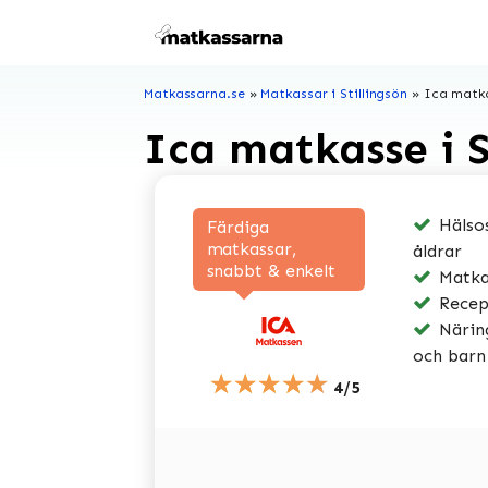
Hoppa
till
innehåll
Matkassarna.se
»
Matkassar i Stillingsön
»
Ica matka
Ica matkasse i S
Hälsos
Färdiga
matkassar,
åldrar
snabbt & enkelt
Matkas
Recep
Näring
och barn
★★★★★
4/5