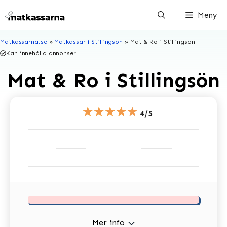
Hoppa
Meny
till
innehåll
Matkassarna.se
»
Matkassar i Stillingsön
»
Mat & Ro i Stillingsön
Kan innehålla annonser
Mat & Ro i Stillingsön
★★★★★
4/5
Mer info