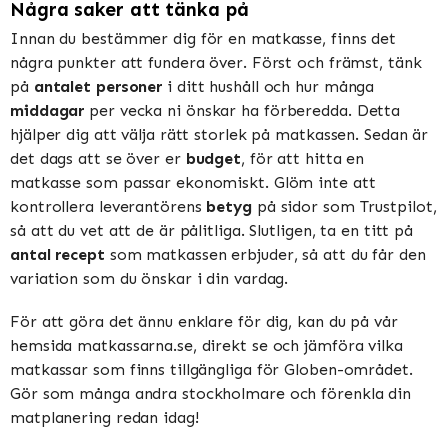
Några saker att tänka på
Innan du bestämmer dig för en matkasse, finns det
några punkter att fundera över. Först och främst, tänk
på
antalet personer
i ditt hushåll och hur många
middagar
per vecka ni önskar ha förberedda. Detta
hjälper dig att välja rätt storlek på matkassen. Sedan är
det dags att se över er
budget
, för att hitta en
matkasse som passar ekonomiskt. Glöm inte att
kontrollera leverantörens
betyg
på sidor som Trustpilot,
så att du vet att de är pålitliga. Slutligen, ta en titt på
antal recept
som matkassen erbjuder, så att du får den
variation som du önskar i din vardag.
För att göra det ännu enklare för dig, kan du på vår
hemsida matkassarna.se, direkt se och jämföra vilka
matkassar som finns tillgängliga för Globen-området.
Gör som många andra stockholmare och förenkla din
matplanering redan idag!