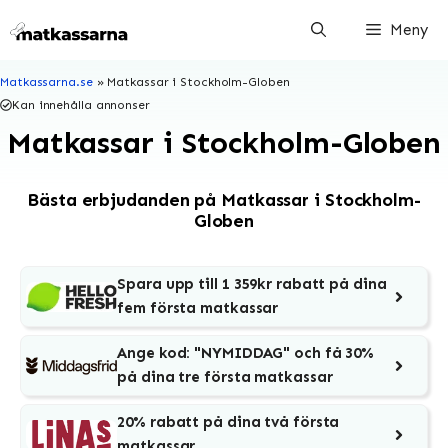
Hoppa
Meny
till
innehåll
Matkassarna.se
»
Matkassar i Stockholm-Globen
Kan innehålla annonser
Matkassar i Stockholm-Globen
Bästa erbjudanden på Matkassar i Stockholm-
Globen
Spara upp till 1 359kr rabatt på dina
fem första matkassar
Ange kod: "NYMIDDAG" och få 30%
på dina tre första matkassar
20% rabatt på dina två första
matkassar