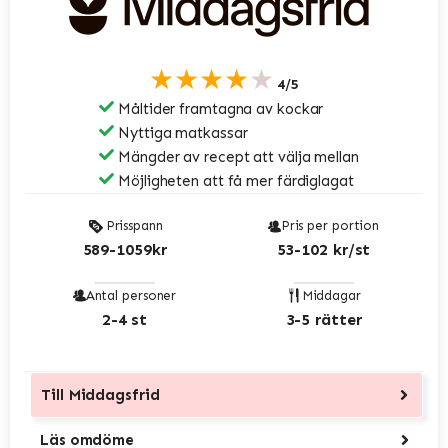
★★★★★
4/5
Måltider framtagna av kockar
Nyttiga matkassar
Mängder av recept att välja mellan
Möjligheten att få mer färdiglagat
Prisspann
Pris per portion
589-1059kr
53-102 kr/st
Antal personer
Middagar
2-4 st
3-5 rätter
Till
Middagsfrid
Läs omdöme