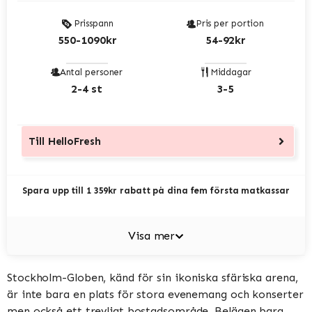
Prisspann
Pris per portion
550-1090kr
54-92kr
Antal personer
Middagar
2-4 st
3-5
Till
HelloFresh
Spara upp till 1 359kr rabatt på dina fem första matkassar
Visa mer
Stockholm-Globen, känd för sin ikoniska sfäriska arena,
är inte bara en plats för stora evenemang och konserter
men också ett trevligt bostadsområde. Belägen bara