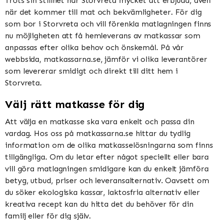
Trots sin stillhet har Storvreta mycket att erbjuda, även
när det kommer till mat och bekvämligheter. För dig
som bor i Storvreta och vill förenkla matlagningen finns
nu möjligheten att få hemleverans av matkassar som
anpassas efter olika behov och önskemål. På vår
webbsida, matkassarna.se, jämför vi olika leverantörer
som levererar smidigt och direkt till ditt hem i
Storvreta.
Välj rätt matkasse för dig
Att välja en matkasse ska vara enkelt och passa din
vardag. Hos oss på matkassarna.se hittar du tydlig
information om de olika matkasselösningarna som finns
tillgängliga. Om du letar efter något speciellt eller bara
vill göra matlagningen smidigare kan du enkelt jämföra
betyg, utbud, priser och leveransalternativ. Oavsett om
du söker ekologiska kassar, laktosfria alternativ eller
kreativa recept kan du hitta det du behöver för din
familj eller för dig själv.