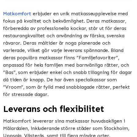
Matkomfort
erbjuder en unik matkasseupplevelse med
fokus på kvalitet och bekvämlighet. Deras matkassar,
förberedda av professionella kockar, står ut för deras
restaurangkvalitet och användning av färska, svenska
råvaror. Deras måltider är noga planerade och
varierade, vilket gör varje leverans spännande. Bland
deras populära matkassar finns ”Familjefavoriter”,
anpassad för hela familjen med barnvänliga rätter, och
”Bas”, som erbjuder enkel och snabb tillagning för dagar
då tiden är knapp. De har även specialkassar som
”Vroom”, som är fylld med snabblagade rätter, perfekt
för stressade dagar​​​​.
Leverans och flexibilitet
Matkomfort levererar sina matkassar huvudsakligen i
Mälardalen, inkluderande större städer som Stockholm,
Uppsala, Västerås, samt till flera mindre orter.