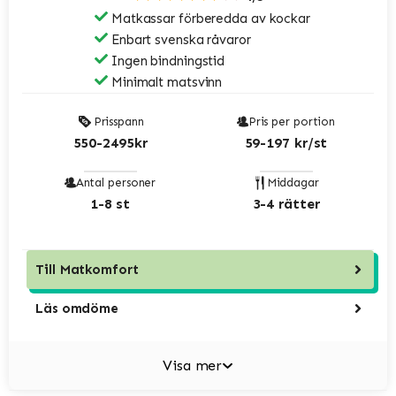
Matkassar förberedda av kockar
Enbart svenska råvaror
Ingen bindningstid
Minimalt matsvinn
Prisspann
Pris per portion
550-2495kr
59-197 kr/st
Antal personer
Middagar
1-8 st
3-4 rätter
Till
Matkomfort
Läs omdöme
Visa mer