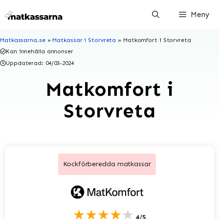
Hoppa
Meny
till
innehåll
Matkassarna.se
»
Matkassar i Storvreta
»
Matkomfort i Storvreta
Kan innehålla annonser
Uppdaterad:
04/03-2024
Matkomfort i
Storvreta
Kockförberedda matkassar
★★★★★
4/5