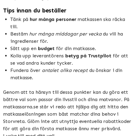
Tips innan du beställer
Tänk på
hur många personer
matkassen ska räcka
till.
Bestäm
hur många middagar per vecka
du vill ha
ingredienser för.
Sätt upp en
budget
för din matkasse.
Kolla upp leverantörens
betyg på Trustpilot
för att
se vad andra kunder tycker.
Fundera över
antalet olika recept
du önskar i din
matkasse.
Genom att ta hänsyn till dessa punkter kan du göra ett
bättre val som passar din livsstil och dina matvanor. På
matkassarna.se står vi redo att hjälpa dig att hitta den
matkasselösningen som bäst matchar dina behov i
Storvreta. Glöm inte att utnyttja eventuella rabattkoder
för att göra din första matkasse ännu mer prisvärd.
Lycka till med ditt val!