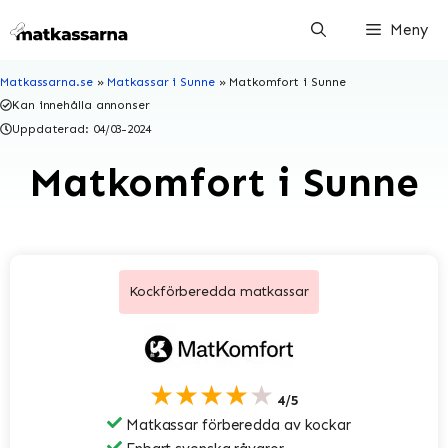
Hoppa
Meny
till
innehåll
Matkassarna.se
»
Matkassar i Sunne
»
Matkomfort i Sunne
Kan innehålla annonser
Uppdaterad:
04/03-2024
Matkomfort i Sunne
Kockförberedda matkassar
★★★★★
4/5
Matkassar förberedda av kockar