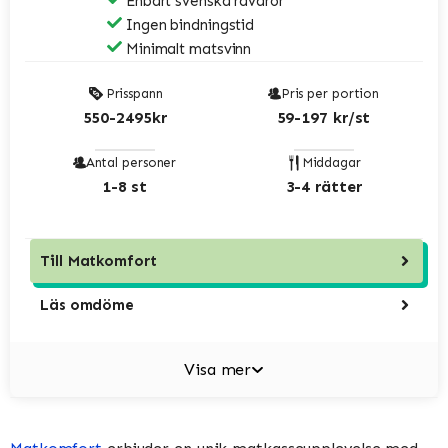
Enbart svenska råvaror
Ingen bindningstid
Minimalt matsvinn
Prisspann
Pris per portion
550-2495kr
59-197 kr/st
Antal personer
Middagar
1-8 st
3-4 rätter
Till
Matkomfort
Läs omdöme
Visa mer