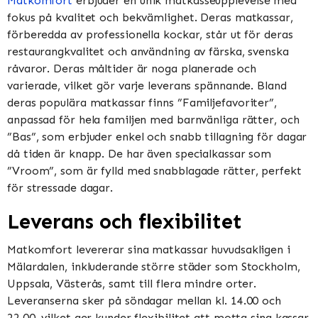
Matkomfort
erbjuder en unik matkasseupplevelse med
fokus på kvalitet och bekvämlighet. Deras matkassar,
förberedda av professionella kockar, står ut för deras
restaurangkvalitet och användning av färska, svenska
råvaror. Deras måltider är noga planerade och
varierade, vilket gör varje leverans spännande. Bland
deras populära matkassar finns ”Familjefavoriter”,
anpassad för hela familjen med barnvänliga rätter, och
”Bas”, som erbjuder enkel och snabb tillagning för dagar
då tiden är knapp. De har även specialkassar som
”Vroom”, som är fylld med snabblagade rätter, perfekt
för stressade dagar​​​​.
Leverans och flexibilitet
Matkomfort levererar sina matkassar huvudsakligen i
Mälardalen, inkluderande större städer som Stockholm,
Uppsala, Västerås, samt till flera mindre orter.
Leveranserna sker på söndagar mellan kl. 14.00 och
22.00, vilket ger kunder flexibilitet att motta sina kassar