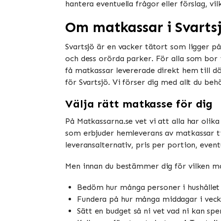
hantera eventuella frågor eller förslag, vil
Om matkassar i Svarts
Svartsjö är en vacker tätort som ligger p
och dess orörda parker. För alla som bor i
få matkassar levererade direkt hem till dö
för Svartsjö. Vi förser dig med allt du be
Välja rätt matkasse för dig
På Matkassarna.se vet vi att alla har olik
som erbjuder hemleverans av matkassar till
leveransalternativ, pris per portion, eve
Men innan du bestämmer dig för vilken mat
Bedöm hur många personer i hushållet 
Fundera på hur många middagar i veckan 
Sätt en budget så ni vet vad ni kan sp