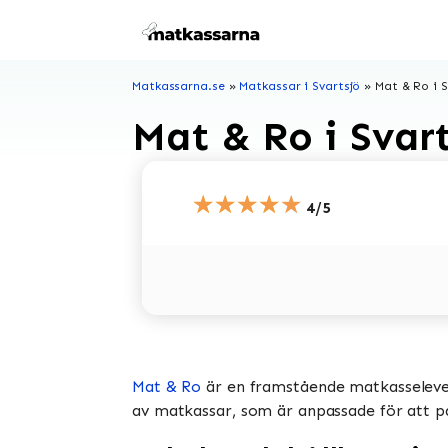
Hoppa
till
innehåll
Matkassarna.se
»
Matkassar i Svartsjö
»
Mat & Ro i S
Mat & Ro i Svar
★★★★★
4/5
Mat & Ro
är en framstående matkasselevera
av matkassar, som är anpassade för att pas