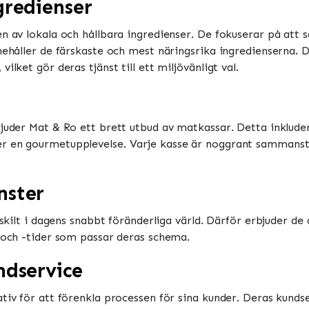
gredienser
en av lokala och hållbara ingredienser. De fokuserar på at
nehåller de färskaste och mest näringsrika ingredienserna. 
ilket gör deras tjänst till ett miljövänligt val.
juder Mat & Ro ett brett utbud av matkassar. Detta inkluderar
r en gourmetupplevelse. Varje kasse är noggrant sammanstäl
nster
ärskilt i dagens snabbt föränderliga värld. Därför erbjuder d
r och -tider som passar deras schema.
ndservice
tiv för att förenkla processen för sina kunder. Deras kundser