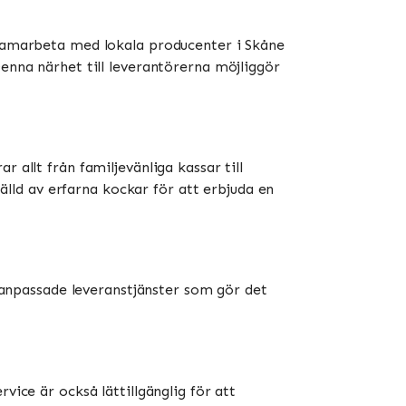
t samarbeta med lokala producenter i Skåne
Denna närhet till leverantörerna möjliggör
 allt från familjevänliga kassar till
ld av erfarna kockar för att erbjuda en
e anpassade leveranstjänster som gör det
vice är också lättillgänglig för att