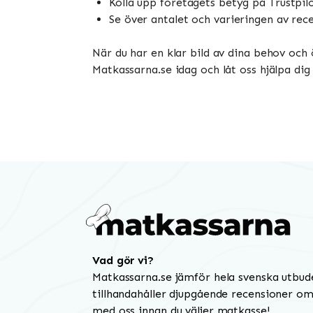
Kolla upp företagets betyg på Trustpil
Se över antalet och varieringen av rece
När du har en klar bild av dina behov och
Matkassarna.se idag och låt oss hjälpa di
Vad gör vi?
Matkassarna.se jämför hela svenska utbud
tillhandahåller djupgående recensioner om 
med oss innan du väljer matkasse!