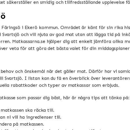
ket säkerställer en smidig och tillfredsställande upplevelse f
jö
å Färingsö i Ekerö kommun. Området är känt för sin rika his
 Svartsjö och vill njuta av god mat utan att lägga tid på ink
rren. Matkassarna.se hjälper dig att enkelt jämföra olika ma
höver veta för att göra det bästa valet för din middagsplaner
a behov och önskemål när det gäller mat. Därför har vi samlat
 Svartsjö. I listan kan du få en överblick över leverantörern
ntuella rabattkoder och typer av matkassar som erbjuds.
kasse som passar dig bäst, här är några tips att tänka på:
matkassen ska räcka till.
ni vill ha ingredienser till.
endera på matkassen.