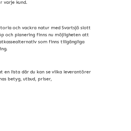
ör varje kund.
toria och vackra natur med Svartsjö slott
öp och planering finns nu möjligheten att
tkassealternativ som finns tillgängliga
ing.
 en lista där du kan se vilka leverantörer
as betyg, utbud, priser,