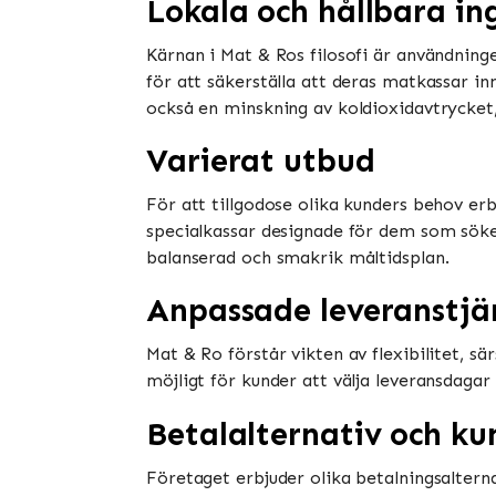
Lokala och hållbara in
Kärnan i Mat & Ros filosofi är användning
för att säkerställa att deras matkassar in
också en minskning av koldioxidavtrycket, v
Varierat utbud
För att tillgodose olika kunders behov erb
specialkassar designade för dem som söke
balanserad och smakrik måltidsplan.
Anpassade leveranstjä
Mat & Ro förstår vikten av flexibilitet, s
möjligt för kunder att välja leveransdaga
Betalalternativ och ku
Företaget erbjuder olika betalningsalterna