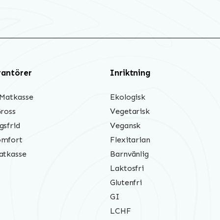
rantörer
Inriktning
 Matkasse
Ekologisk
Gross
Vegetarisk
gsfrid
Vegansk
mfort
Flexitarian
atkasse
Barnvänlig
Laktosfri
Glutenfri
GI
LCHF