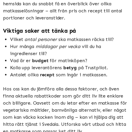
hemsida kan du snabbt få en överblick över olika
matkasselösningar – allt från pris och recept till antal
portioner och leveranstider.
Viktiga saker att tänka på
Vilket
antal personer
ska matkassen räcka till?
Hur många
middagar per vecka
vill du ha
ingredienser till?
Vad är er
budget
för matinköpen?
Kolla upp leverantörens
betyg
på Trustpilot.
Antalet olika
recept
som ingår i matkassen.
Hos oss kan du jämföra alla dessa faktorer, och även
finna aktuella rabattkoder som gör ditt liv lite enklare
och billigare. Oavsett om du letar efter en matkasse för
vegetariska måltider, barnvänliga alternativ, eller något
som kan väcka kocken inom dig – kan vi hjälpa dig att
hitta rätt tjänst i Svedala. Utforska vårt utbud och hitta
en matkasse som passar just ditt liv.