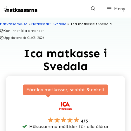
Hoppa
Meny
till
innehåll
Matkassarna.se
»
Matkassar i Svedala
»
Ica matkasse i Svedala
Kan innehålla annonser
Uppdaterad:
01/03-2024
Ica matkasse i
Svedala
Färdiga matkassar, snabbt & enkelt
★★★★★
4/5
Hälsosamma måltider för alla åldrar