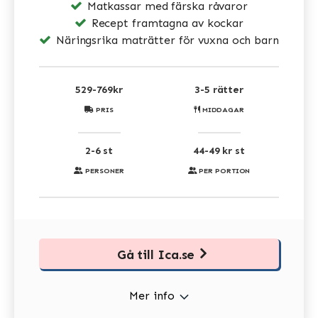
Matkassar med färska råvaror
Recept framtagna av kockar
Näringsrika maträtter för vuxna och barn
529-769kr
3-5 rätter
PRIS
MIDDAGAR
2-6 st
44-49 kr st
PERSONER
PER PORTION
Gå till Ica.se
Mer info