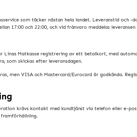
sservice som täcker nästan hela landet. Leveranstid och -da
ellan 17:00 och 22:00, och vid frånvaro meddelas leveransen 
Linas Matkasse registrering av ett betalkort, med automati
ura, som skickas efter leveransdagen.
ras, men VISA och Mastercard/Eurocard är godkända. Registr
ing
eration krävs kontakt med kundtjänst via telefon eller e-pos
 framförhållning.