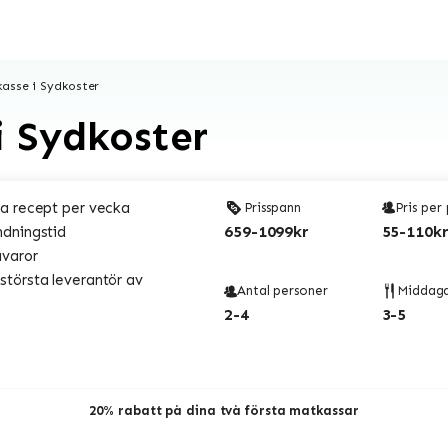
kasse i Sydkoster
i Sydkoster
a recept per vecka
Prisspann
Pris per
659-1099kr
55-110kr
ndningstid
åvaror
törsta leverantör av
Antal personer
Middag
2-4
3-5
20% rabatt på dina två första matkassar