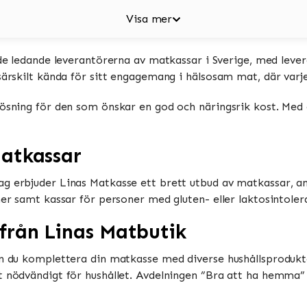
Visa mer
v de ledande leverantörerna av matkassar i Sverige, med lev
särskilt kända för sitt engagemang i hälsosam mat, där varje
lösning för den som önskar en god och näringsrik kost. Med
atkassar
ag erbjuder Linas Matkasse ett brett utbud av matkassar, an
ner samt kassar för personer med gluten- eller laktosintoler
från Linas Matbutik
an du komplettera din matkasse med diverse hushållsprodukter
at nödvändigt för hushållet. Avdelningen ”Bra att ha hemma