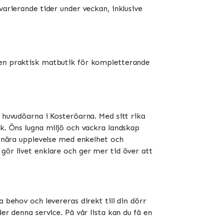
varierande tider under veckan, inklusive
r en praktisk matbutik för kompletterande
å huvudöarna i Kosteröarna. Med sitt rika
rk. Öns lugna miljö och vackra landskap
urnära upplevelse med enkelhet och
gör livet enklare och ger mer tid över att
a behov och levereras direkt till din dörr
er denna service. På vår lista kan du få en