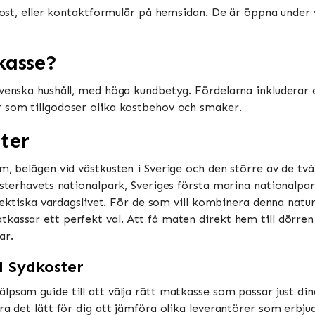
-post, eller kontaktformulär på hemsidan. De är öppna under 
kasse?
 svenska hushåll, med höga kundbetyg. Fördelarna inkludera
r som tillgodoser olika kostbehov och smaker.
ter
m, belägen vid västkusten i Sverige och den större av de tv
osterhavets nationalpark, Sveriges första marina nationalpa
t hektiska vardagslivet. För de som vill kombinera denna nat
kassar ett perfekt val. Att få maten direkt hem till dörren 
ar.
l Sydkoster
älpsam guide till att välja rätt matkasse som passar just din
ra det lätt för dig att jämföra olika leverantörer som erbjud