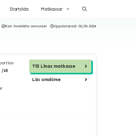
Startsida
Matkassar
Kan innehålla annonser
Uppdaterad:
01/03-2024
 portion
Till
Linas matkasse
 /st
Läs omdöme
ar