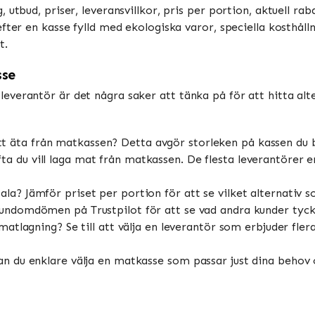
 utbud, priser, leveransvillkor, pris per portion, aktuell ra
fter en kasse fylld med ekologiska varor, speciella kosthåll
t.
sse
verantör är det några saker att tänka på för att hitta alte
äta från matkassen? Detta avgör storleken på kassen du b
a du vill laga mat från matkassen. De flesta leverantörer er
ala? Jämför priset per portion för att se vilket alternativ
kundomdömen på Trustpilot för att se vad andra kunder tyc
 matlagning? Se till att välja en leverantör som erbjuder fler
 du enklare välja en matkasse som passar just dina behov o