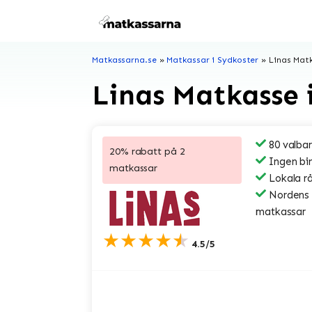
Hoppa
till
innehåll
Matkassarna.se
»
Matkassar i Sydkoster
»
Linas Mat
Linas Matkasse 
80 valbar
20% rabatt på 2
Ingen bi
matkassar
Lokala r
Nordens s
matkassar
★★★★★
4.5/5