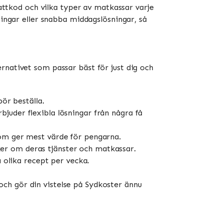
battkod och vilka typer av matkassar varje
ningar eller snabba middagslösningar, så
rnativet som passar bäst för just dig och
ör beställa.
bjuder flexibla lösningar från några få
 som ger mest värde för pengarna.
ker om deras tjänster och matkassar.
a olika recept per vecka.
ch gör din vistelse på Sydkoster ännu