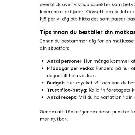
överblick över viktiga aspekter som betyg,
leverantör erbjuder. Oavsett om du letar e
hjälper vi dig att hitta det som passar bäs
Tips innan du beställer din matka
Innan du bestämmer dig för en matkasse le
din situation:
Antal personer:
Hur många kommer att 
Middagar per vecka:
Fundera på hur oft
dagar till hela veckor.
Budget:
Hur mycket vill och kan du bet
Trustpilot-betyg:
Kolla in företagets 
Antal recept:
Vill du ha variation i din
Genom att tänka igenom dessa punkter kan
mer njutbar.