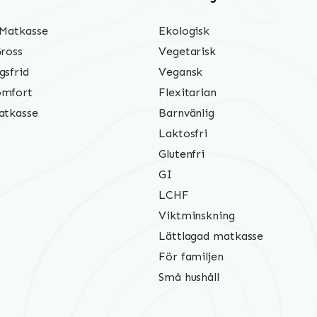
 Matkasse
Ekologisk
Gross
Vegetarisk
gsfrid
Vegansk
mfort
Flexitarian
atkasse
Barnvänlig
Laktosfri
Glutenfri
GI
LCHF
Viktminskning
Lättlagad matkasse
För familjen
Små hushåll