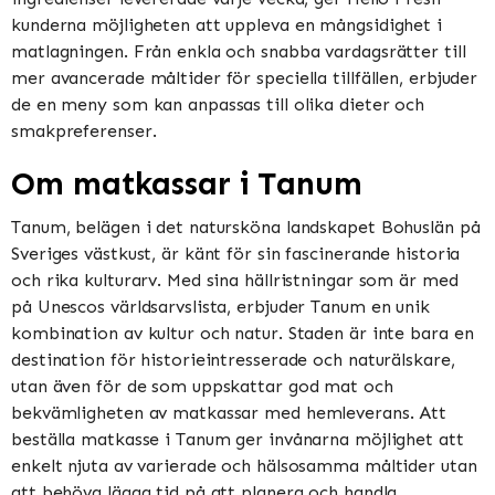
kunderna möjligheten att uppleva en mångsidighet i
matlagningen. Från enkla och snabba vardagsrätter till
mer avancerade måltider för speciella tillfällen, erbjuder
de en meny som kan anpassas till olika dieter och
smakpreferenser.
Om matkassar i Tanum
Tanum, belägen i det natursköna landskapet Bohuslän på
Sveriges västkust, är känt för sin fascinerande historia
och rika kulturarv. Med sina hällristningar som är med
på Unescos världsarvslista, erbjuder Tanum en unik
kombination av kultur och natur. Staden är inte bara en
destination för historieintresserade och naturälskare,
utan även för de som uppskattar god mat och
bekvämligheten av matkassar med hemleverans. Att
beställa matkasse i Tanum ger invånarna möjlighet att
enkelt njuta av varierade och hälsosamma måltider utan
att behöva lägga tid på att planera och handla.