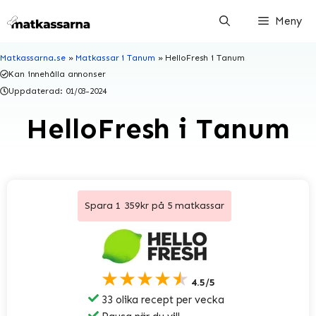
Hoppa
Meny
till
innehåll
Matkassarna.se
»
Matkassar i Tanum
»
HelloFresh i Tanum
Kan innehålla annonser
Uppdaterad:
01/03-2024
HelloFresh i Tanum
Spara 1 359kr på 5 matkassar
★★★★★
4.5/5
33 olika recept per vecka