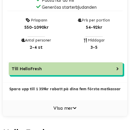
Pausa när du vill
Generösa starterbjudanden
Prisspann
Pris per portion
550-1090kr
54-92kr
Antal personer
Middagar
2-4 st
3-5
Till
HelloFresh
Spara upp till 1 359kr rabatt på dina fem första matkassar
Visa mer