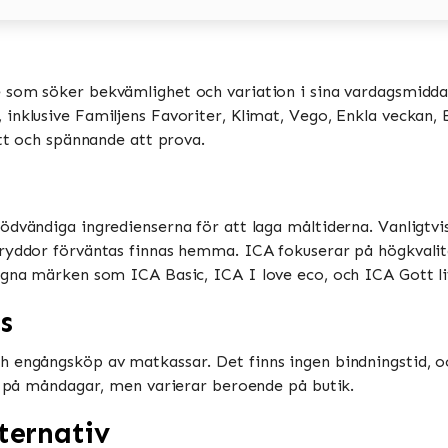
e som söker bekvämlighet och variation i sina vardagsmiddag
nklusive Familjens Favoriter, Klimat, Vego, Enkla veckan, Bi
tt och spännande att prova​​.
ödvändiga ingredienserna för att laga måltiderna. Vanligtv
ryddor förväntas finnas hemma​​. ICA fokuserar på högkvalit
gna märken som ICA Basic, ICA I love eco, och ICA Gott liv​
s
h engångsköp av matkassar. Det finns ingen bindningstid, o
 på måndagar, men varierar beroende på butik​​​​.
ternativ