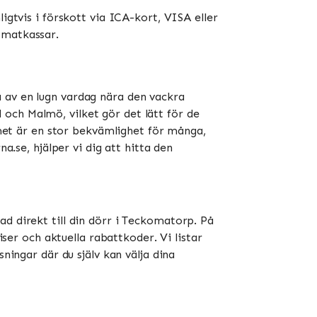
igtvis i förskott via ICA-kort, VISA eller
atkassar​​.
 av en lugn vardag nära den vackra
och Malmö, vilket gör det lätt för de
emmet är en stor bekvämlighet för många,
a.se, hjälper vi dig att hitta den
ad direkt till din dörr i Teckomatorp. På
iser och aktuella rabattkoder. Vi listar
ningar där du själv kan välja dina