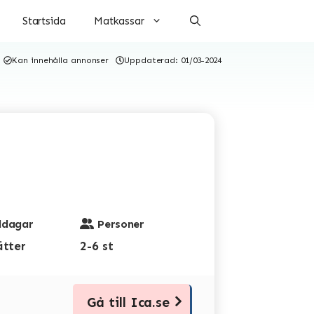
Startsida
Matkassar
Kan innehålla annonser
Uppdaterad:
01/03-2024
dagar
Personer
ätter
2-6 st
Gå till Ica.se