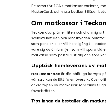
Priserna för ICA:s matkassar varierar, men
MasterCard, och vissa butiker tillåter be
Om matkassar i Tecko
Teckomatorp är en liten och charmig ort i
svenska naturen och landsbygden. Samtidig
som pendlar eller vill ha tillgång till st
vare sig du är familjen som vill spara tid 
matkasse som passar just dig och som kan 
Upptäck hemleverans av mat
Matkassarna.se
är din pålitliga kompis på
vår sajt kan du lätt få en översikt över ol
också typen av matkassar som finns tillgäng
favoriträtter.
Tips innan du beställer din matka