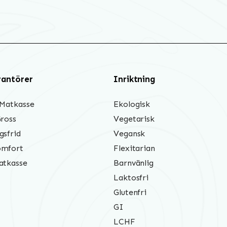
rantörer
Inriktning
 Matkasse
Ekologisk
Gross
Vegetarisk
gsfrid
Vegansk
mfort
Flexitarian
atkasse
Barnvänlig
Laktosfri
Glutenfri
GI
LCHF