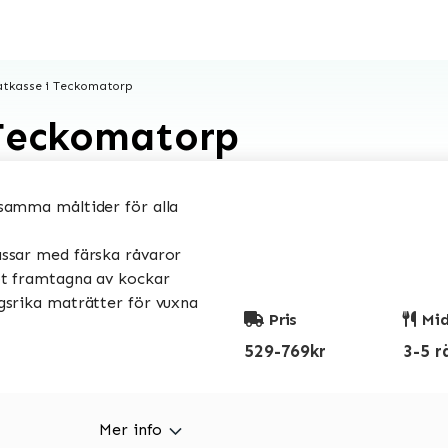
tkasse i Teckomatorp
 Teckomatorp
amma måltider för alla
sar med färska råvaror
t framtagna av kockar
srika maträtter för vuxna
Pris
Mid
529-769kr
3-5 r
Mer info