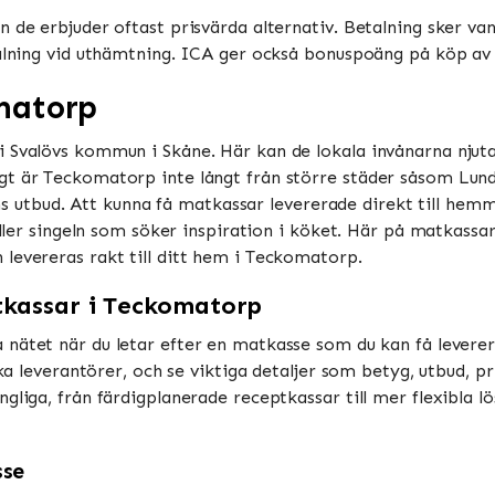
 de erbjuder oftast prisvärda alternativ. Betalning sker vanl
talning vid uthämtning. ICA ger också bonuspoäng på köp av m
matorp
 Svalövs kommun i Skåne. Här kan de lokala invånarna njuta
t är Teckomatorp inte långt från större städer såsom Lund 
adens utbud. Att kunna få matkassar levererade direkt till h
eller singeln som söker inspiration i köket. Här på matkassarn
levereras rakt till ditt hem i Teckomatorp.
kassar i Teckomatorp
 nätet när du letar efter en matkasse som du kan få leverer
ika leverantörer, och se viktiga detaljer som betyg, utbud, pr
liga, från färdigplanerade receptkassar till mer flexibla lös
sse