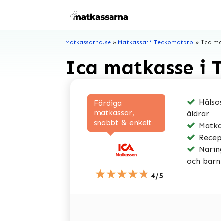
Hoppa
till
innehåll
Matkassarna.se
»
Matkassar i Teckomatorp
»
Ica ma
Ica matkasse i
Hälsos
Färdiga
matkassar,
åldrar
snabbt & enkelt
Matkas
Recep
Näring
och barn
★★★★★
4/5