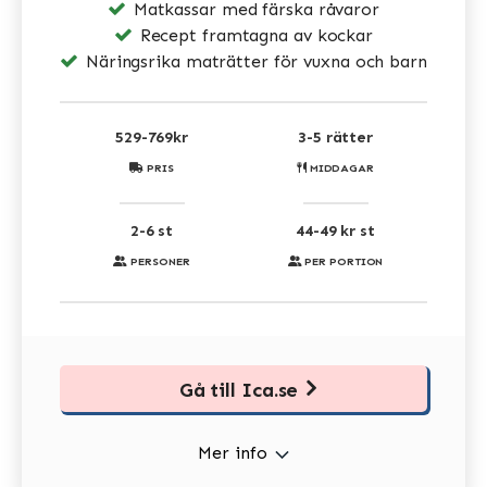
Matkassar med färska råvaror
Recept framtagna av kockar
Näringsrika maträtter för vuxna och barn
529-769kr
3-5 rätter
PRIS
MIDDAGAR
2-6 st
44-49 kr st
PERSONER
PER PORTION
Gå till Ica.se
Mer info