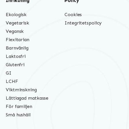
Inriktning
Policy
Ekologisk
Cookies
Vegetarisk
Integritetspolicy
Vegansk
Flexitarian
Barnvänlig
Laktosfri
Glutenfri
GI
LCHF
Viktminskning
Lättlagad matkasse
För familjen
Små hushåll