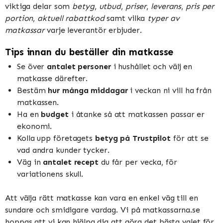
viktiga delar som
betyg
,
utbud
,
priser
,
leverans
,
pris per
portion
,
aktuell rabattkod
samt vilka
typer av
matkassar
varje leverantör erbjuder.
Tips innan du beställer din matkasse
Se över
antalet personer
i hushållet och välj en
matkasse därefter.
Bestäm
hur många middagar
i veckan ni vill ha från
matkassen.
Ha en
budget
i åtanke så att matkassen passar er
ekonomi.
Kolla upp företagets
betyg på Trustpilot
för att se
vad andra kunder tycker.
Väg in
antalet recept
du får per vecka, för
variationens skull.
Att välja rätt matkasse kan vara en enkel väg till en
sundare och smidigare vardag. Vi på matkassarna.se
hoppas att vi kan hjälpa dig att göra det bästa valet för