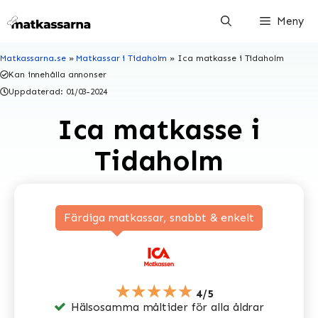
Hoppa
Meny
till
innehåll
Matkassarna.se
»
Matkassar i Tidaholm
»
Ica matkasse i Tidaholm
Kan innehålla annonser
Uppdaterad:
01/03-2024
Ica matkasse i
Tidaholm
Färdiga matkassar, snabbt & enkelt
★★★★★
4/5
Hälsosamma måltider för alla åldrar