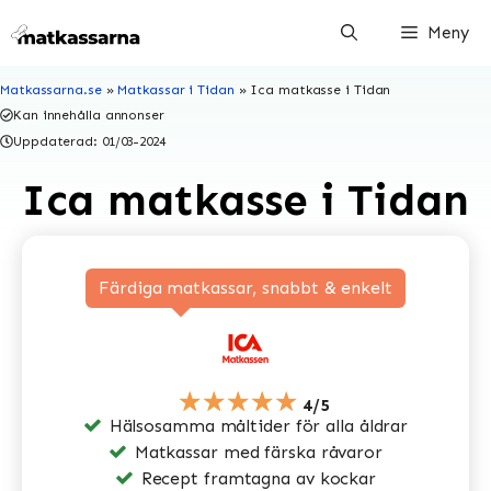
Hoppa
Meny
till
innehåll
Matkassarna.se
»
Matkassar i Tidan
»
Ica matkasse i Tidan
Kan innehålla annonser
Uppdaterad:
01/03-2024
Ica matkasse i Tidan
Färdiga matkassar, snabbt & enkelt
★★★★★
4/5
Hälsosamma måltider för alla åldrar
Matkassar med färska råvaror
Recept framtagna av kockar