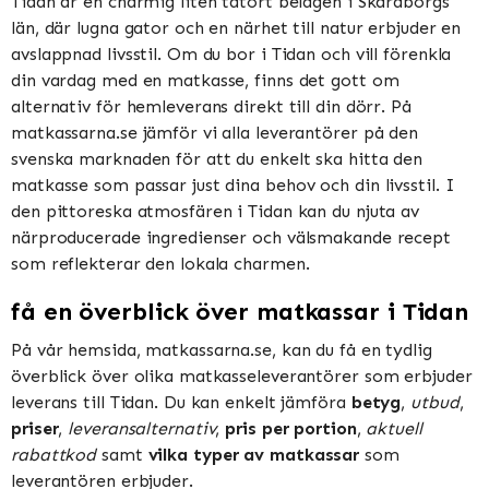
Tidan är en charmig liten tätort belägen i Skaraborgs
län, där lugna gator och en närhet till natur erbjuder en
avslappnad livsstil. Om du bor i Tidan och vill förenkla
din vardag med en matkasse, finns det gott om
alternativ för hemleverans direkt till din dörr. På
matkassarna.se jämför vi alla leverantörer på den
svenska marknaden för att du enkelt ska hitta den
matkasse som passar just dina behov och din livsstil. I
den pittoreska atmosfären i Tidan kan du njuta av
närproducerade ingredienser och välsmakande recept
som reflekterar den lokala charmen.
få en överblick över matkassar i Tidan
På vår hemsida, matkassarna.se, kan du få en tydlig
överblick över olika matkasseleverantörer som erbjuder
leverans till Tidan. Du kan enkelt jämföra
betyg
,
utbud
,
priser
,
leveransalternativ
,
pris per portion
,
aktuell
rabattkod
samt
vilka typer av matkassar
som
leverantören erbjuder.