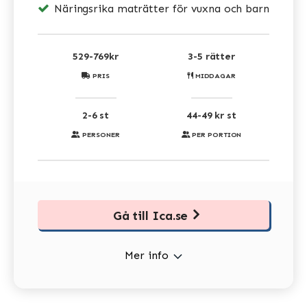
Näringsrika maträtter för vuxna och barn
529-769kr
3-5 rätter
PRIS
MIDDAGAR
2-6 st
44-49 kr st
PERSONER
PER PORTION
Gå till Ica.se
Mer info