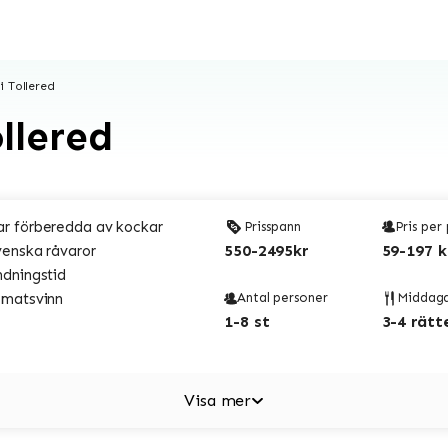
 Tollered
llered
r förberedda av kockar
Prisspann
Pris per
550-2495kr
59-197 k
venska råvaror
ndningstid
 matsvinn
Antal personer
Middag
1-8 st
3-4 rätt
Visa mer