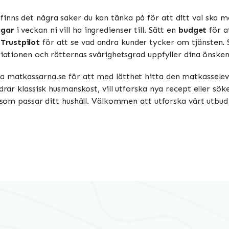
inns det några saker du kan tänka på för att ditt val ska 
agar
i veckan ni vill ha ingredienser till. Sätt en
budget
för a
Trustpilot
för att se vad andra kunder tycker om tjänsten. S
ariationen och rätternas svårighetsgrad uppfyller dina önsk
a matkassarna.se för att med lätthet hitta den matkasselev
edrar klassisk husmanskost, vill utforska nya recept eller sö
ng som passar ditt hushåll. Välkommen att utforska vårt utbu