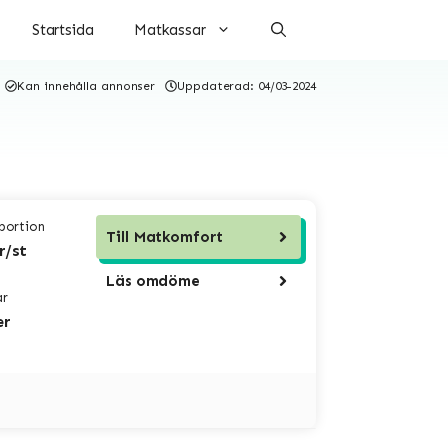
Startsida
Matkassar
Kan innehålla annonser
Uppdaterad:
04/03-2024
 portion
Till
Matkomfort
r/st
Läs omdöme
ar
er