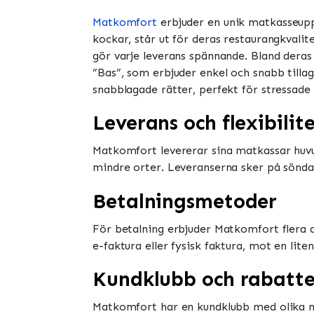
Matkomfort
erbjuder en unik matkasseupp
kockar, står ut för deras restaurangkvalit
gör varje leverans spännande. Bland deras
”Bas”, som erbjuder enkel och snabb tilla
snabblagade rätter, perfekt för stressade dag
Leverans och flexibilit
Matkomfort levererar sina matkassar huvud
mindre orter. Leveranserna sker på söndagar
Betalningsmetoder
För betalning erbjuder Matkomfort flera 
e-faktura eller fysisk faktura, mot en lite
Kundklubb och rabatte
Matkomfort har en kundklubb med olika me