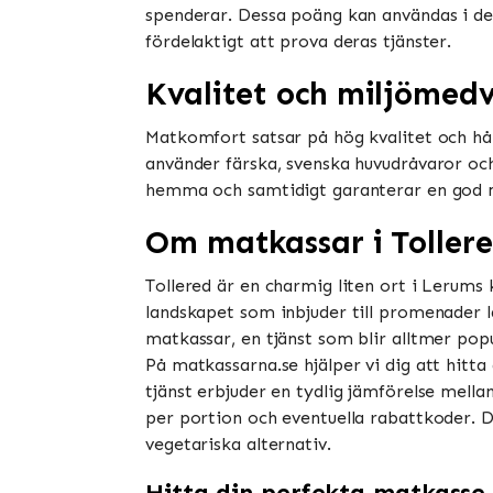
spenderar. Dessa poäng kan användas i der
fördelaktigt att prova deras tjänster​​.
Kvalitet och miljömed
Matkomfort satsar på hög kvalitet och hå
använder färska, svenska huvudråvaror oc
hemma och samtidigt garanterar en god mat
Om matkassar i Toller
Tollered är en charmig liten ort i Leru
landskapet som inbjuder till promenader 
matkassar, en tjänst som blir alltmer popu
På matkassarna.se hjälper vi dig att hitta 
tjänst erbjuder en tydlig jämförelse mellan
per portion och eventuella rabattkoder. De
vegetariska alternativ.
Hitta din perfekta matkasse