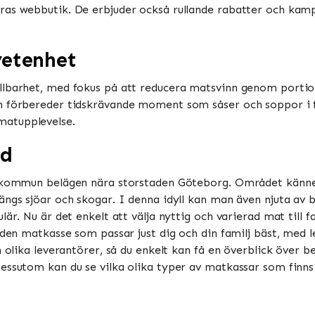
as webbutik. De erbjuder också rullande rabatter och kampa
vetenhet
llbarhet, med fokus på att reducera matsvinn genom portio
h förbereder tidskrävande moment som såser och soppor i f
upplevelse​​​​.
ed
ms kommun belägen nära storstaden Göteborg. Området känne
längs sjöar och skogar. I denna idyll kan man även njuta a
lär. Nu är det enkelt att välja nyttig och varierad mat till
den matkasse som passar just dig och din familj bäst, med lev
 olika leverantörer, så du enkelt kan få en överblick över bet
ssutom kan du se vilka olika typer av matkassar som finns til