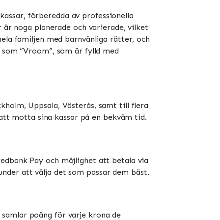
assar, förberedda av professionella
r är noga planerade och varierade, vilket
hela familjen med barnvänliga rätter, och
ar som ”Vroom”, som är fylld med
holm, Uppsala, Västerås, samt till flera
tt motta sina kassar på en bekväm tid​​​​.
wedbank Pay och möjlighet att betala via
kunder att välja det som passar dem bäst​​.
 samlar poäng för varje krona de