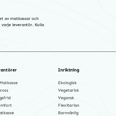
et av matkassar och
varje leverantör. Kolla
rantörer
Inriktning
 Matkasse
Ekologisk
Gross
Vegetarisk
gsfrid
Vegansk
mfort
Flexitarian
atkasse
Barnvänlig