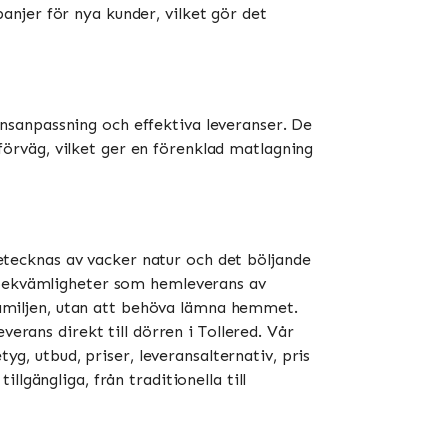
njer för nya kunder, vilket gör det
nsanpassning och effektiva leveranser. De
örväg, vilket ger en förenklad matlagning
tecknas av vacker natur och det böljande
v bekvämligheter som hemleverans av
 familjen, utan att behöva lämna hemmet.
erans direkt till dörren i Tollered. Vår
yg, utbud, priser, leveransalternativ, pris
lgängliga, från traditionella till