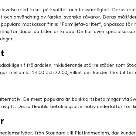
levelse med fokus på kvalitet och bekvämlighet. Deras matk
et och användning av färska, svenska råvaror. Deras måltide
 populära matkassar finns ”Familjefavoriter”, anpassad för 
gning för dagar då tiden är knapp. De har även specialkass
ar​​​​.
et
sakligen i Mälardalen, inkluderande större städer som Stock
 mellan kl. 14.00 och 22.00, vilket ger kunder flexibilitet a
alternativ. De mest populära är bankkortsbetalningar via S
n avgift. Dessa flexibla betalningsalternativ underlättar för 
r
dlemsnivåer, från Standard till Platinamedlem, där kunder