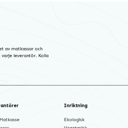
et av matkassar och
varje leverantör. Kolla
rantörer
Inriktning
 Matkasse
Ekologisk
Gross
Vegetarisk