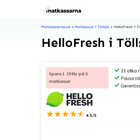
Hoppa
till
innehåll
Matkassarna.se
»
Matkassar i Töllsjö
»
HelloFresh i Tö
HelloFresh i Töll
33 olika 
Spara 1 359kr på 5
Pausa när
matkassar
Generösa
★★★★★
4.5/5