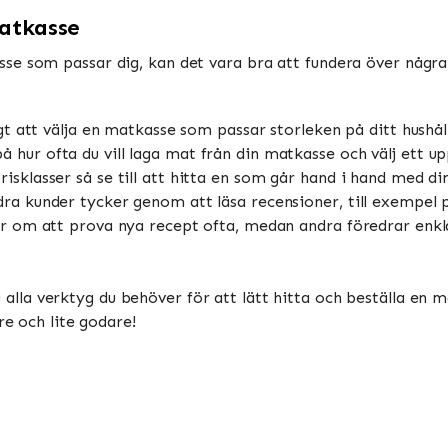
matkasse
se som passar dig, kan det vara bra att fundera över någ
gt att välja en matkasse som passar storleken på ditt hushåll,
 hur ofta du vill laga mat från din matkasse och välj ett 
isklasser så se till att hitta en som går hand i hand med di
ra kunder tycker genom att läsa recensioner, till exempel p
er om att prova nya recept ofta, medan andra föredrar enkl
 alla verktyg du behöver för att lätt hitta och beställa en mat
re och lite godare!