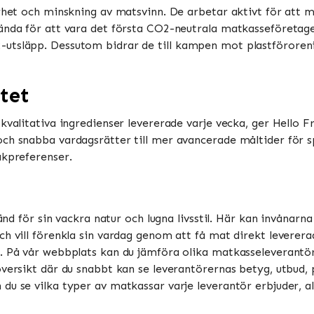
barhet och minskning av matsvinn. De arbetar aktivt för at
ända för att vara det första CO2-neutrala matkasseföretaget 
-utsläpp. Dessutom bidrar de till kampen mot plastförore
tet
 kvalitativa ingredienser levererade varje vecka, ger Hello 
ch snabba vardagsrätter till mer avancerade måltider för spe
akpreferenser.
känd för sin vackra natur och lugna livsstil. Här kan invånarna
h vill förenkla sin vardag genom att få mat direkt levererad
 På vår webbplats kan du jämföra olika matkasseleverantörer
versikt där du snabbt kan se leverantörernas betyg, utbud, p
u se vilka typer av matkassar varje leverantör erbjuder, al