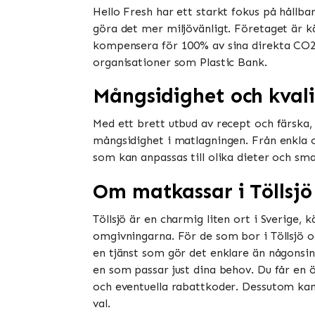
Hello Fresh har ett starkt fokus på håll
göra det mer miljövänligt. Företaget är k
kompensera för 100% av sina direkta CO2
organisationer som Plastic Bank.
Mångsidighet och kvali
Med ett brett utbud av recept och färska,
mångsidighet i matlagningen. Från enkla o
som kan anpassas till olika dieter och sm
Om matkassar i Töllsjö
Töllsjö är en charmig liten ort i Sverige, 
omgivningarna. För de som bor i Töllsjö oc
en tjänst som gör det enklare än någonsin.
en som passar just dina behov. Du får en ö
och eventuella rabattkoder. Dessutom kan d
val.