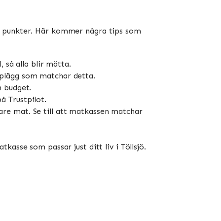
ra punkter. Här kommer några tips som
 så alla blir mätta.
upplägg som matchar detta.
n budget.
å Trustpilot.
are mat. Se till att matkassen matchar
kasse som passar just ditt liv i Töllsjö.