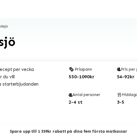
llsjö
sjö
recept per vecka
Prisspann
Pris per
550-1090kr
54-92kr
 du vill
 starterbjudanden
Antal personer
Middag
2-4 st
3-5
Spara upp till 1 359kr rabatt på dina fem första matkassar