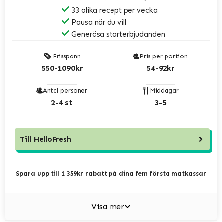
33 olika recept per vecka
Pausa när du vill
Generösa starterbjudanden
Prisspann
Pris per portion
550-1090kr
54-92kr
Antal personer
Middagar
2-4 st
3-5
Till
HelloFresh
Spara upp till 1 359kr rabatt på dina fem första matkassar
Visa mer