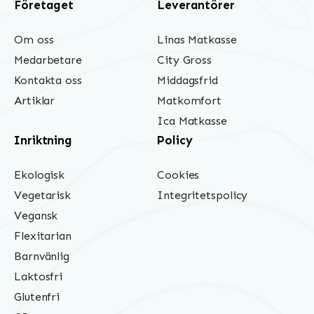
Företaget
Leverantörer
Om oss
Linas Matkasse
Medarbetare
City Gross
Kontakta oss
Middagsfrid
Artiklar
Matkomfort
Ica Matkasse
Inriktning
Policy
Ekologisk
Cookies
Vegetarisk
Integritetspolicy
Vegansk
Flexitarian
Barnvänlig
Laktosfri
Glutenfri