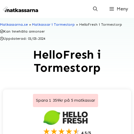
Hoppa
Meny
till
innehåll
Matkassarna.se
»
Matkassar i Tormestorp
»
HelloFresh i Tormestorp
Kan innehålla annonser
Uppdaterad:
01/03-2024
HelloFresh i
Tormestorp
Spara 1 359kr på 5 matkassar
★★★★★
4.5/5