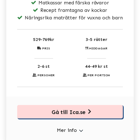
Matkassar med färska råvaror
Recept framtagna av kockar
Näringsrika maträtter för vuxna och barn
529-769kr
3-5 rätter
PRIS
MIDDAGAR
2-6 st
44-49 kr st
PERSONER
PER PORTION
Gå till Ica.se
Mer info