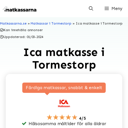
Hoppa
Meny
till
innehåll
Matkassarna.se
»
Matkassar i Tormestorp
»
Ica matkasse i Tormestorp
Kan innehålla annonser
Uppdaterad:
01/03-2024
Ica matkasse i
Tormestorp
Färdiga matkassar, snabbt & enkelt
★★★★★
4/5
Hälsosamma måltider för alla åldrar