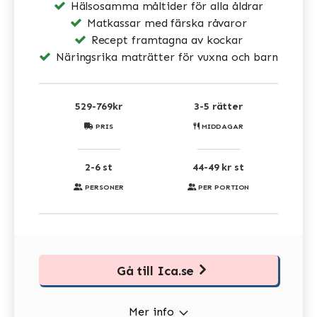
Hälsosamma måltider för alla åldrar
Matkassar med färska råvaror
Recept framtagna av kockar
Näringsrika maträtter för vuxna och barn
529-769kr
3-5 rätter
PRIS
MIDDAGAR
2-6 st
44-49 kr st
PERSONER
PER PORTION
Gå till Ica.se
Mer info