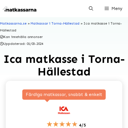
Hoppa
Meny
till
innehåll
Matkassarna.se
»
Matkassar i Torna-Hällestad
»
Ica matkasse i Torna-
Hällestad
Kan innehålla annonser
Uppdaterad:
01/03-2024
Ica matkasse i Torna-
Hällestad
Färdiga matkassar, snabbt & enkelt
★★★★★
4/5