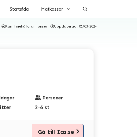
Startsida
Matkassar
Kan innehålla annonser
Uppdaterad:
01/03-2024
dagar
Personer
ätter
2-6 st
Gå till Ica.se