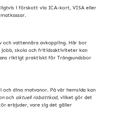
igtvis i förskott via ICA-kort, VISA eller
atkassar​​.
liv och vattennära avkoppling. Här bor
jobb, skola och fritidsaktiviteter kan
ns riktigt praktiskt för Trångsundsbor
til och dina matvanor. På vår hemsida kan
on
och
aktuell rabattkod
, vilket gör det
ör erbjuder, vare sig det gäller