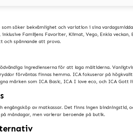
e som söker bekvämlighet och variation i sina vardagsmiddag
nklusive Familjens Favoriter, Klimat, Vego, Enkla veckan, Bi
tt och spännande att prova​​.
ödvändiga ingredienserna för att laga måltiderna. Vanligtv
ryddor förväntas finnas hemma​​. ICA fokuserar på högkvalit
gna märken som ICA Basic, ICA I love eco, och ICA Gott liv​
s
h engångsköp av matkassar. Det finns ingen bindningstid, o
 på måndagar, men varierar beroende på butik​​​​.
ternativ