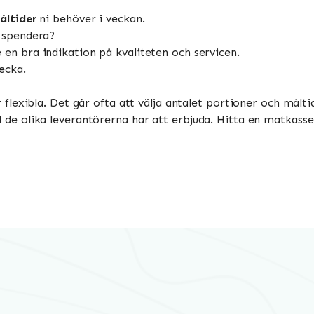
åltider
ni behöver i veckan.
i spendera?
 en bra indikation på kvaliteten och servicen.
vecka.
exibla. Det går ofta att välja antalet portioner och måltide
r vad de olika leverantörerna har att erbjuda. Hitta en matka