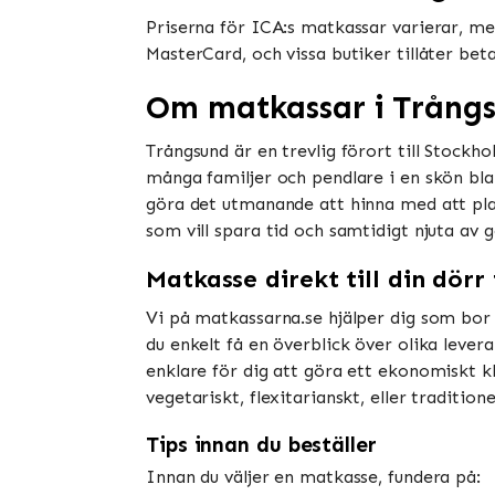
Priserna för ICA:s matkassar varierar, men
MasterCard, och vissa butiker tillåter be
Om matkassar i Trång
Trångsund är en trevlig förort till Stockh
många familjer och pendlare i en skön blan
göra det utmanande att hinna med att pla
som vill spara tid och samtidigt njuta av 
Matkasse direkt till din dörr
Vi på matkassarna.se hjälper dig som bor 
du enkelt få en överblick över olika lever
enklare för dig att göra ett ekonomiskt klo
vegetariskt, flexitarianskt, eller traditione
Tips innan du beställer
Innan du väljer en matkasse, fundera på: