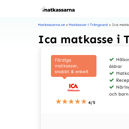
Hoppa
till
innehåll
Matkassarna.se
»
Matkassar i Trångsund
»
Ica matka
Ica matkasse i 
Hälsos
Färdiga
matkassar,
åldrar
snabbt & enkelt
Matkas
Recep
Näring
och barn
★★★★★
4/5