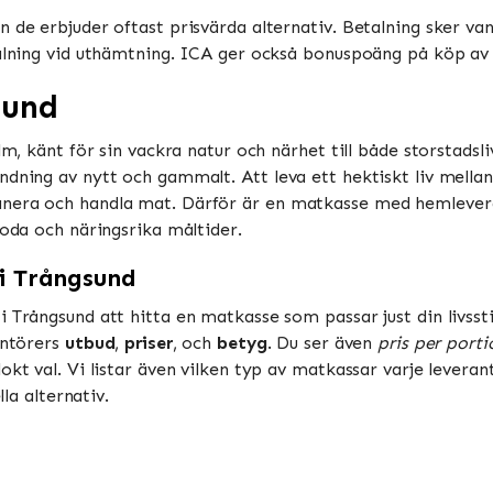
 de erbjuder oftast prisvärda alternativ. Betalning sker vanl
talning vid uthämtning. ICA ger också bonuspoäng på köp av m
sund
olm, känt för sin vackra natur och närhet till både storstads
dning av nytt och gammalt. Att leva ett hektiskt liv mellan 
nera och handla mat. Därför är en matkasse med hemlevera
goda och näringsrika måltider.
 i Trångsund
i Trångsund att hitta en matkasse som passar just din livss
antörers
utbud
,
priser
, och
betyg
. Du ser även
pris per porti
kt val. Vi listar även vilken typ av matkassar varje leverant
lla alternativ.