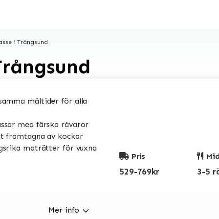
sse i Trångsund
Trångsund
amma måltider för alla
sar med färska råvaror
t framtagna av kockar
srika maträtter för vuxna
Pris
Mid
529-769kr
3-5 r
Mer info