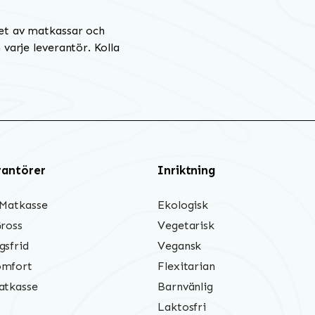
et av matkassar och
varje leverantör. Kolla
rantörer
Inriktning
 Matkasse
Ekologisk
Gross
Vegetarisk
gsfrid
Vegansk
mfort
Flexitarian
atkasse
Barnvänlig
Laktosfri