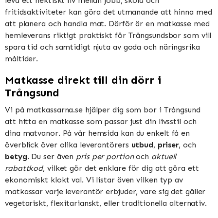
leva ett hektiskt liv mellan jobb, skola och
fritidsaktiviteter kan göra det utmanande att hinna med
att planera och handla mat. Därför är en matkasse med
hemleverans riktigt praktiskt för Trångsundsbor som vill
spara tid och samtidigt njuta av goda och näringsrika
måltider.
Matkasse direkt till din dörr i
Trångsund
Vi på matkassarna.se hjälper dig som bor i Trångsund
att hitta en matkasse som passar just din livsstil och
dina matvanor. På vår hemsida kan du enkelt få en
överblick över olika leverantörers
utbud
,
priser
, och
betyg
. Du ser även
pris per portion
och
aktuell
rabattkod
, vilket gör det enklare för dig att göra ett
ekonomiskt klokt val. Vi listar även vilken typ av
matkassar varje leverantör erbjuder, vare sig det gäller
vegetariskt, flexitarianskt, eller traditionella alternativ.