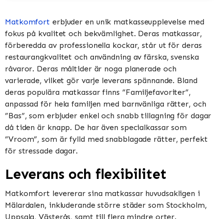
Matkomfort
erbjuder en unik matkasseupplevelse med
fokus på kvalitet och bekvämlighet. Deras matkassar,
förberedda av professionella kockar, står ut för deras
restaurangkvalitet och användning av färska, svenska
råvaror. Deras måltider är noga planerade och
varierade, vilket gör varje leverans spännande. Bland
deras populära matkassar finns ”Familjefavoriter”,
anpassad för hela familjen med barnvänliga rätter, och
”Bas”, som erbjuder enkel och snabb tillagning för dagar
då tiden är knapp. De har även specialkassar som
”Vroom”, som är fylld med snabblagade rätter, perfekt
för stressade dagar​​​​.
Leverans och flexibilitet
Matkomfort levererar sina matkassar huvudsakligen i
Mälardalen, inkluderande större städer som Stockholm,
Uppsala, Västerås, samt till flera mindre orter.