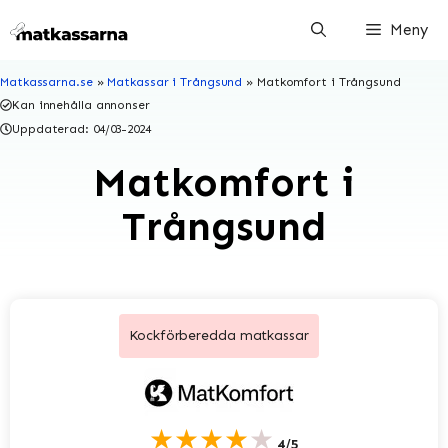
Hoppa
Meny
till
innehåll
Matkassarna.se
»
Matkassar i Trångsund
»
Matkomfort i Trångsund
Kan innehålla annonser
Uppdaterad:
04/03-2024
Matkomfort i
Trångsund
Kockförberedda matkassar
★★★★★
4/5