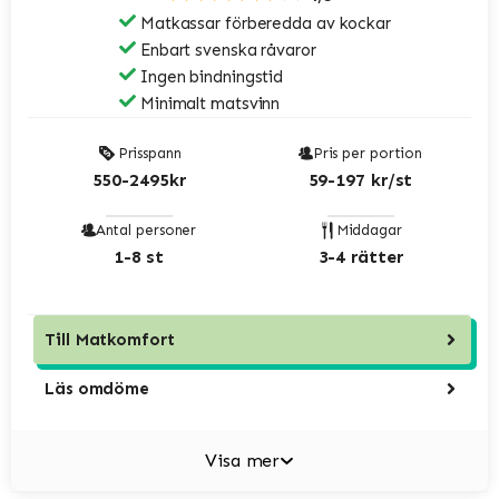
Matkassar förberedda av kockar
Enbart svenska råvaror
Ingen bindningstid
Minimalt matsvinn
Prisspann
Pris per portion
550-2495kr
59-197 kr/st
Antal personer
Middagar
1-8 st
3-4 rätter
Till
Matkomfort
Läs omdöme
Visa mer