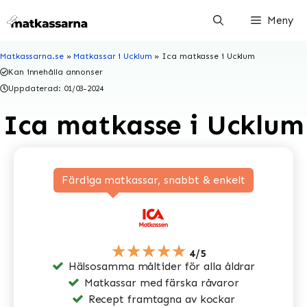
Hoppa
Meny
till
innehåll
Matkassarna.se
»
Matkassar i Ucklum
»
Ica matkasse i Ucklum
Kan innehålla annonser
Uppdaterad:
01/03-2024
Ica matkasse i Ucklum
Färdiga matkassar, snabbt & enkelt
★★★★★
4/5
Hälsosamma måltider för alla åldrar
Matkassar med färska råvaror
Recept framtagna av kockar