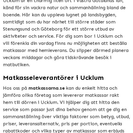
Ucklum är en charmig liten ort i Västra Götalands län,
känd för sin vackra natur och sammanhållning bland de
boende. Här kan du uppleva lugnet på landsbygden,
samtidigt som du har närhet till större städer som
Stenungsund och Göteborg för ett större utbud av
aktiviteter och service. För dig som bor i Ucklum och
vill förenkla din vardag finns nu möjligheten att beställa
matkassar med hemleverans. Du slipper därmed planera
veckans middagar och göra tidskrävande besök i
matbutiken.
Matkasseleverantörer i Ucklum
Hos oss på
matkassarna.se
kan du enkelt hitta och
jämföra olika företag som levererar matkassar rakt
hem till dörren i Ucklum. Vi hjälper dig att hitta den
service som passar just dina behov genom att ge dig en
sammanställning över viktiga faktorer som betyg, utbud,
priser, leveransalternativ, pris per portion, eventuella
rabattkoder och vilka typer av matkassar som erbjuds