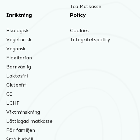
Ica Matkasse
Inriktning
Policy
Ekologisk
Cookies
Vegetarisk
Integritetspolicy
Vegansk
Flexitarian
Barnvänlig
Laktosfri
Glutenfri
GI
LCHF
Viktminskning
Lättlagad matkasse
För familjen
Små hushåll