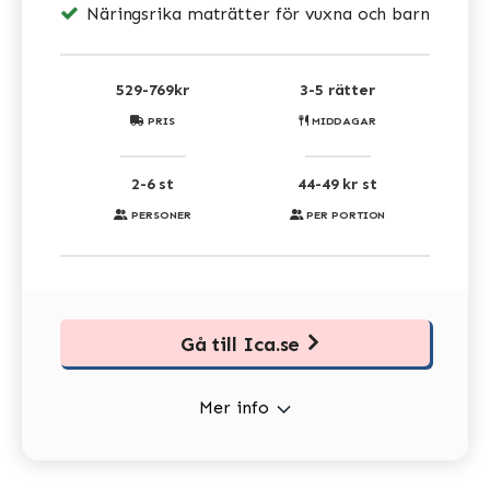
Näringsrika maträtter för vuxna och barn
529-769kr
3-5 rätter
PRIS
MIDDAGAR
2-6 st
44-49 kr st
PERSONER
PER PORTION
Gå till Ica.se
Mer info