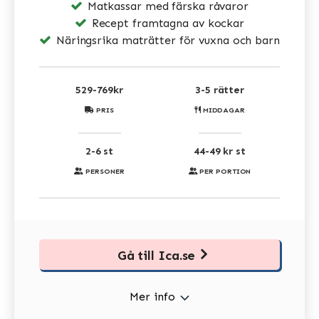
Matkassar med färska råvaror
Recept framtagna av kockar
Näringsrika maträtter för vuxna och barn
529-769kr
3-5 rätter
PRIS
MIDDAGAR
2-6 st
44-49 kr st
PERSONER
PER PORTION
Gå till Ica.se
Mer info