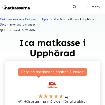
Hoppa
Meny
till
innehåll
Matkassarna.se
»
Matkassar i Upphärad
»
Ica matkasse i Upphärad
Kan innehålla annonser
Uppdaterad:
01/03-2024
Ica matkasse i
Upphärad
Färdiga matkassar, snabbt & enkelt
★★★★★
4/5
Hälsosamma måltider för alla åldrar