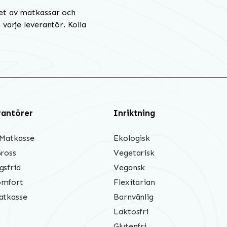
et av matkassar och
varje leverantör. Kolla
rantörer
Inriktning
 Matkasse
Ekologisk
Gross
Vegetarisk
gsfrid
Vegansk
mfort
Flexitarian
atkasse
Barnvänlig
Laktosfri
Glutenfri