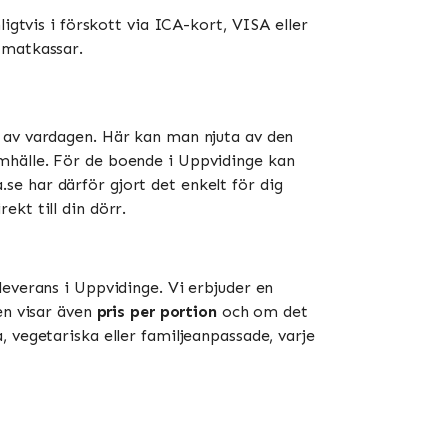
igtvis i förskott via ICA-kort, VISA eller
atkassar​​.
l av vardagen. Här kan man njuta av den
mhälle. För de boende i Uppvidinge kan
e har därför gjort det enkelt för dig
kt till din dörr.
leverans i Uppvidinge. Vi erbjuder en
ten visar även
pris per portion
och om det
 vegetariska eller familjeanpassade, varje