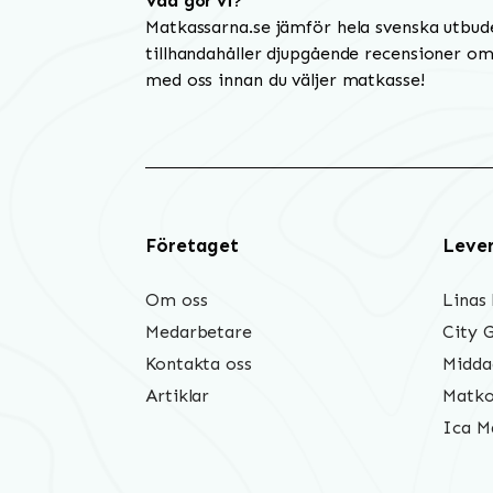
Vad gör vi?
Matkassarna.se jämför hela svenska utbud
tillhandahåller djupgående recensioner om 
med oss innan du väljer matkasse!
Företaget
Leve
Om oss
Linas
Medarbetare
City 
Kontakta oss
Midda
Artiklar
Matko
Ica M