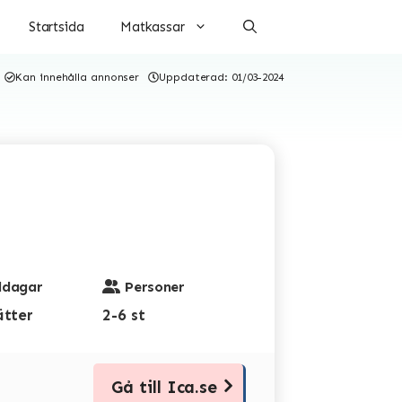
Startsida
Matkassar
Kan innehålla annonser
Uppdaterad:
01/03-2024
dagar
Personer
ätter
2-6 st
Gå till Ica.se