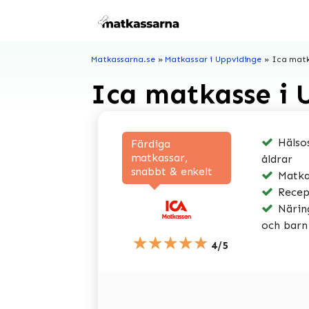
Hoppa
till
innehåll
Matkassarna.se
»
Matkassar i Uppvidinge
»
Ica matk
Ica matkasse i 
Hälsos
Färdiga
matkassar,
åldrar
snabbt & enkelt
Matkas
Recep
Näring
och barn
★★★★★
4/5