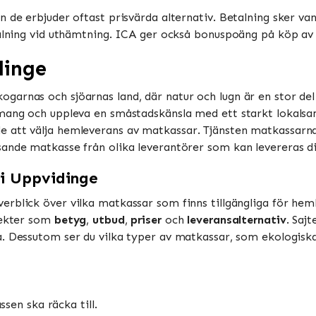
 de erbjuder oftast prisvärda alternativ. Betalning sker vanl
talning vid uthämtning. ICA ger också bonuspoäng på köp av m
dinge
garnas och sjöarnas land, där natur och lugn är en stor de
emang och uppleva en småstadskänsla med ett starkt lokalsa
att välja hemleverans av matkassar. Tjänsten matkassarna.s
ande matkasse från olika leverantörer som kan levereras dire
i Uppvidinge
verblick över vilka matkassar som finns tillgängliga för hem
pekter som
betyg
,
utbud
,
priser
och
leveransalternativ
. Saj
a. Dessutom ser du vilka typer av matkassar, som ekologiska,
en ska räcka till.