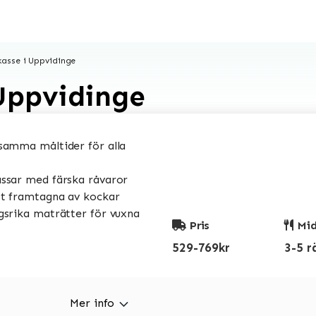
asse i Uppvidinge
Uppvidinge
amma måltider för alla
sar med färska råvaror
t framtagna av kockar
srika maträtter för vuxna
Pris
Mid
529-769kr
3-5 r
Mer info