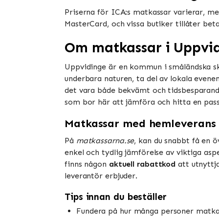
Priserna för ICA:s matkassar varierar, men
MasterCard, och vissa butiker tillåter be
Om matkassar i Uppvi
Uppvidinge är en kommun i småländska sko
underbara naturen, ta del av lokala even
det vara både bekvämt och tidsbesparande 
som bor här att jämföra och hitta en pass
Matkassar med hemleverans 
På
matkassarna.se
, kan du snabbt få en ö
enkel och tydlig jämförelse av viktiga as
finns någon
aktuell rabattkod
att utnyttj
leverantör erbjuder.
Tips innan du beställer
Fundera på hur många personer matkass