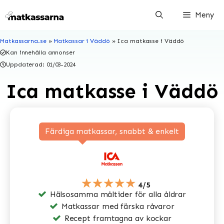
Hoppa
Meny
till
innehåll
Matkassarna.se
»
Matkassar i Väddö
»
Ica matkasse i Väddö
Kan innehålla annonser
Uppdaterad:
01/03-2024
Ica matkasse i Väddö
Färdiga matkassar, snabbt & enkelt
★★★★★
4/5
Hälsosamma måltider för alla åldrar
Matkassar med färska råvaror
Recept framtagna av kockar