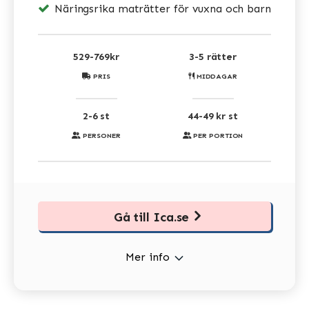
Näringsrika maträtter för vuxna och barn
529-769kr
3-5 rätter
PRIS
MIDDAGAR
2-6 st
44-49 kr st
PERSONER
PER PORTION
Gå till Ica.se
Mer info