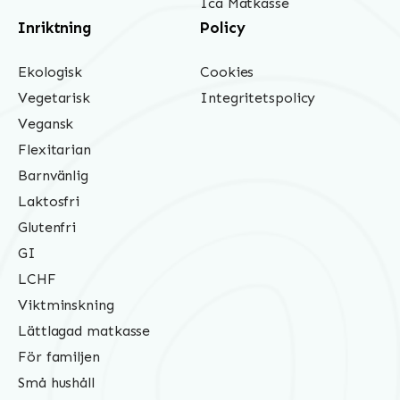
Ica Matkasse
Inriktning
Policy
Ekologisk
Cookies
Vegetarisk
Integritetspolicy
Vegansk
Flexitarian
Barnvänlig
Laktosfri
Glutenfri
GI
LCHF
Viktminskning
Lättlagad matkasse
För familjen
Små hushåll