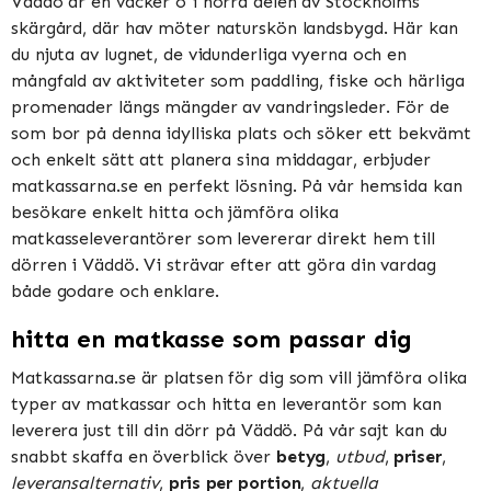
Väddö är en vacker ö i norra delen av Stockholms
skärgård, där hav möter naturskön landsbygd. Här kan
du njuta av lugnet, de vidunderliga vyerna och en
mångfald av aktiviteter som paddling, fiske och härliga
promenader längs mängder av vandringsleder. För de
som bor på denna idylliska plats och söker ett bekvämt
och enkelt sätt att planera sina middagar, erbjuder
matkassarna.se en perfekt lösning. På vår hemsida kan
besökare enkelt hitta och jämföra olika
matkasseleverantörer som levererar direkt hem till
dörren i Väddö. Vi strävar efter att göra din vardag
både godare och enklare.
hitta en matkasse som passar dig
Matkassarna.se är platsen för dig som vill jämföra olika
typer av matkassar och hitta en leverantör som kan
leverera just till din dörr på Väddö. På vår sajt kan du
snabbt skaffa en överblick över
betyg
,
utbud
,
priser
,
leveransalternativ
,
pris per portion
,
aktuella