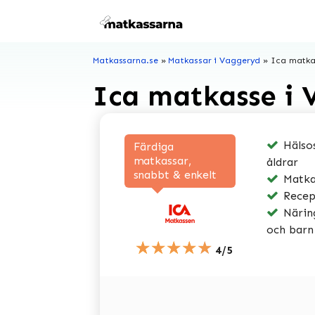
Hoppa
till
innehåll
Matkassarna.se
»
Matkassar i Vaggeryd
»
Ica matka
Ica matkasse i
Hälsos
Färdiga
matkassar,
åldrar
snabbt & enkelt
Matkas
Recep
Näring
och barn
★★★★★
4/5