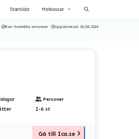
Startsida
Matkassar
Kan innehålla annonser
Uppdaterad:
01/03-2024
dagar
Personer
ätter
2-6 st
Gå till Ica.se