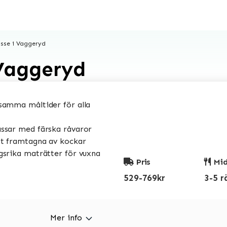
sse i Vaggeryd
 Vaggeryd
amma måltider för alla
sar med färska råvaror
t framtagna av kockar
srika maträtter för vuxna
Pris
Mid
529-769kr
3-5 r
Mer info