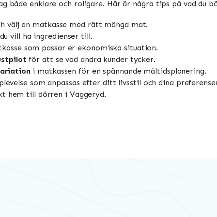
g både enklare och roligare. Här är några tips på vad du bör
och välj en matkasse med rätt mängd mat.
u vill ha ingredienser till.
tkasse som passar er ekonomiska situation.
stpilot
för att se vad andra kunder tycker.
ariation
i matkassen för en spännande måltidsplanering.
plevelse som anpassas efter ditt livsstil och dina preferens
t hem till dörren i Vaggeryd.