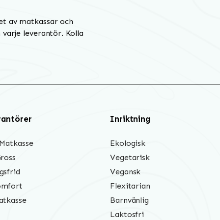
et av matkassar och
varje leverantör. Kolla
rantörer
Inriktning
 Matkasse
Ekologisk
Gross
Vegetarisk
gsfrid
Vegansk
mfort
Flexitarian
atkasse
Barnvänlig
Laktosfri