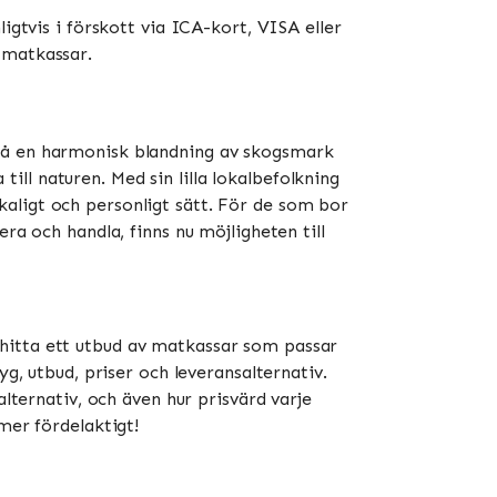
igtvis i förskott via ICA-kort, VISA eller
atkassar​​.
 på en harmonisk blandning av skogsmark
 till naturen. Med sin lilla lokalbefolkning
aligt och personligt sätt. För de som bor
ra och handla, finns nu möjligheten till
 hitta ett utbud av matkassar som passar
yg, utbud, priser och leveransalternativ.
alternativ, och även hur prisvärd varje
mer fördelaktigt!