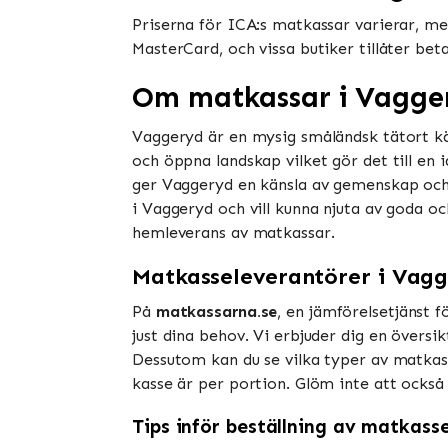
Priserna för ICA:s matkassar varierar, men
MasterCard, och vissa butiker tillåter be
Om matkassar i Vagge
Vaggeryd är en mysig småländsk tätort kä
och öppna landskap vilket gör det till en id
ger Vaggeryd en känsla av gemenskap och t
i Vaggeryd och vill kunna njuta av goda oc
hemleverans av matkassar.
Matkasseleverantörer i Vag
På
matkassarna.se
, en jämförelsetjänst 
just dina behov. Vi erbjuder dig en översi
Dessutom kan du se vilka typer av matkassa
kasse är per portion. Glöm inte att också 
Tips inför beställning av matkass