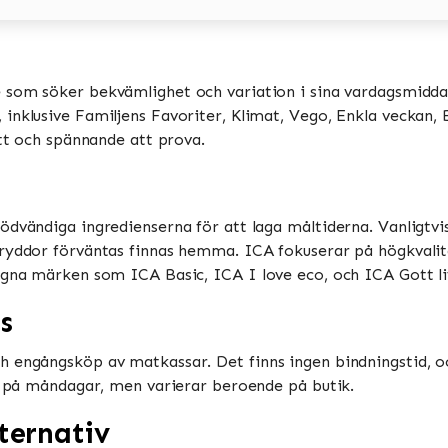
e som söker bekvämlighet och variation i sina vardagsmiddag
nklusive Familjens Favoriter, Klimat, Vego, Enkla veckan, Bi
tt och spännande att prova​​.
ödvändiga ingredienserna för att laga måltiderna. Vanligtv
ryddor förväntas finnas hemma​​. ICA fokuserar på högkvalit
gna märken som ICA Basic, ICA I love eco, och ICA Gott liv​
s
h engångsköp av matkassar. Det finns ingen bindningstid, o
 på måndagar, men varierar beroende på butik​​​​.
ternativ