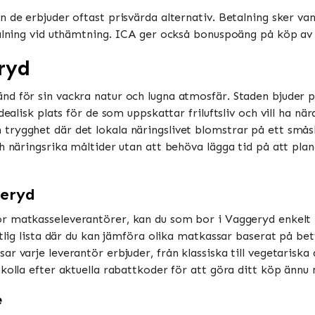
 de erbjuder oftast prisvärda alternativ. Betalning sker vanl
talning vid uthämtning. ICA ger också bonuspoäng på köp av m
ryd
nd för sin vackra natur och lugna atmosfär. Staden bjuder
ealisk plats för de som uppskattar friluftsliv och vill ha nära
rygghet där det lokala näringslivet blomstrar på ett småsk
h näringsrika måltider utan att behöva lägga tid på att plane
geryd
för matkasseleverantörer, kan du som bor i Vaggeryd enkelt
ktlig lista där du kan jämföra olika matkassar baserat på bet
r varje leverantör erbjuder, från klassiska till vegetariska 
kolla efter aktuella rabattkoder för att göra ditt köp ännu 
e