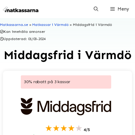
Hoppa
Meny
till
innehåll
Matkassarna.se
»
Matkassar i Värmdö
»
Middagsfrid i Värmdö
Kan innehålla annonser
Uppdaterad:
01/03-2024
Middagsfrid i Värmdö
30% rabatt på 3 kassar
★★★★★
4/5