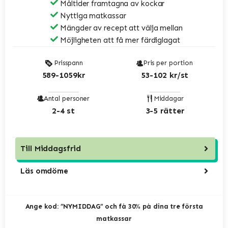
Måltider framtagna av kockar
Nyttiga matkassar
Mängder av recept att välja mellan
Möjligheten att få mer färdiglagat
Prisspann
Pris per portion
589-1059kr
53-102 kr/st
Antal personer
Middagar
2-4 st
3-5 rätter
Till
Middagsfrid
Läs omdöme
Ange kod: ”NYMIDDAG” och få 30% på dina tre första
matkassar