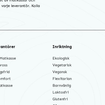
et av matkassar och
varje leverantör. Kolla
rantörer
Inriktning
 Matkasse
Ekologisk
Gross
Vegetarisk
gsfrid
Vegansk
mfort
Flexitarian
atkasse
Barnvänlig
Laktosfri
Glutenfri