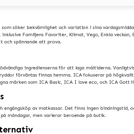
e som söker bekvämlighet och variation i sina vardagsmiddag
nklusive Familjens Favoriter, Klimat, Vego, Enkla veckan, Bi
tt och spännande att prova​​.
ödvändiga ingredienserna för att laga måltiderna. Vanligtv
ryddor förväntas finnas hemma​​. ICA fokuserar på högkvalit
gna märken som ICA Basic, ICA I love eco, och ICA Gott liv​
s
h engångsköp av matkassar. Det finns ingen bindningstid, o
 på måndagar, men varierar beroende på butik​​​​.
ternativ