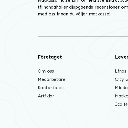
Matkassarna.se jämför hela svenska utbud
tillhandahåller djupgående recensioner om 
med oss innan du väljer matkasse!
Företaget
Leve
Om oss
Linas
Medarbetare
City 
Kontakta oss
Midda
Artiklar
Matko
Ica M