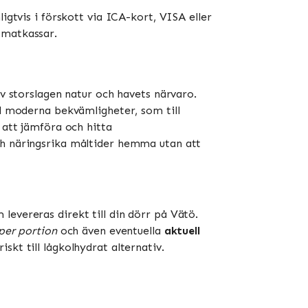
igtvis i förskott via ICA-kort, VISA eller
atkassar​​.
av storslagen natur och havets närvaro.
ll moderna bekvämligheter, som till
 att jämföra och hitta
ch näringsrika måltider hemma utan att
levereras direkt till din dörr på Vätö.
 per portion
och även eventuella
aktuell
skt till lågkolhydrat alternativ.