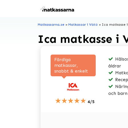
Hoppa
till
innehåll
Matkassarna.se
»
Matkassar i Vätö
»
Ica matkasse i
Ica matkasse i 
Hälsos
Färdiga
matkassar,
åldrar
snabbt & enkelt
Matkas
Recep
Näring
och barn
★★★★★
4/5