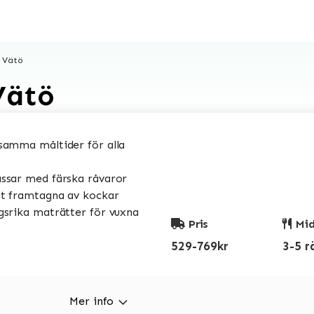
 Vätö
Vätö
amma måltider för alla
sar med färska råvaror
t framtagna av kockar
srika maträtter för vuxna
Pris
Mid
529-769kr
3-5 r
Mer info