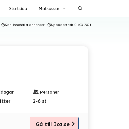
Startsida
Matkassar
Kan innehålla annonser
Uppdaterad:
01/03-2024
dagar
Personer
ätter
2-6 st
Gå till Ica.se