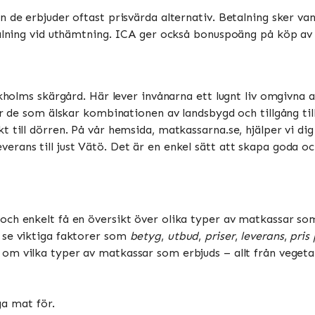
 de erbjuder oftast prisvärda alternativ. Betalning sker vanl
talning vid uthämtning. ICA ger också bonuspoäng på köp av m
ckholms skärgård. Här lever invånarna ett lugnt liv omgivna 
för de som älskar kombinationen av landsbygd och tillgång ti
 till dörren. På vår hemsida, matkassarna.se, hjälper vi dig
erans till just Vätö. Det är en enkel sätt att skapa goda o
ch enkelt få en översikt över olika typer av matkassar som 
 se viktiga faktorer som
betyg
,
utbud
,
priser
,
leverans
,
pris
om vilka typer av matkassar som erbjuds – allt från vegetari
ga mat för.