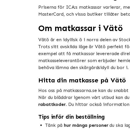
Priserna för ICA:s matkassar varierar, men
MasterCard, och vissa butiker tillåter be
Om matkassar i Vätö
Vätö är en idyllisk ö i norra delen av Sto
Trots sitt avskilda läge är Vätö perfekt 
exempel att få matkassar levererade direkt
matkasseleverantörer som erbjuder hemlev
behöva lämna den skärgårdsidyll du bor i.
Hitta din matkasse på Vätö
Hos oss på matkassarna.se kan du snabbt o
När du bläddrar igenom vårt utbud kan du
rabattkoder
. Du hittar också information 
Tips inför din beställning
Tänk på
hur många personer
du ska la