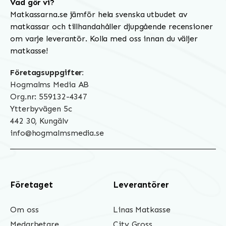
Vad gör vi?
Matkassarna.se jämför hela svenska utbudet av
matkassar och tillhandahåller djupgående recensioner
om varje leverantör. Kolla med oss innan du väljer
matkasse!
Företagsuppgifter:
Hogmalms Media AB
Org.nr: 559132-4347
Ytterbyvägen 5c
442 30, Kungälv
info@hogmalmsmedia.se
Företaget
Leverantörer
Om oss
Linas Matkasse
Medarbetare
City Gross