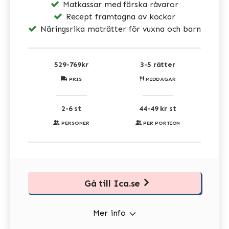
Matkassar med färska råvaror
Recept framtagna av kockar
Näringsrika maträtter för vuxna och barn
529-769kr
3-5 rätter
PRIS
MIDDAGAR
2-6 st
44-49 kr st
PERSONER
PER PORTION
Gå till Ica.se
Mer info