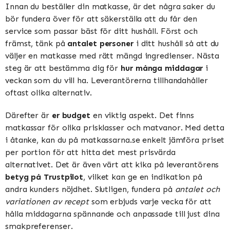
Innan du beställer din matkasse, är det några saker du
bör fundera över för att säkerställa att du får den
service som passar bäst för ditt hushåll. Först och
främst, tänk på
antalet personer
i ditt hushåll så att du
väljer en matkasse med rätt mängd ingredienser. Nästa
steg är att bestämma dig för
hur många middagar
i
veckan som du vill ha. Leverantörerna tillhandahåller
oftast olika alternativ.
Därefter är
er budget
en viktig aspekt. Det finns
matkassar för olika prisklasser och matvanor. Med detta
i åtanke, kan du på matkassarna.se enkelt jämföra priset
per portion för att hitta det mest prisvärda
alternativet. Det är även värt att kika på leverantörens
betyg på Trustpilot
, vilket kan ge en indikation på
andra kunders nöjdhet. Slutligen, fundera på
antalet och
variationen av recept
som erbjuds varje vecka för att
hålla middagarna spännande och anpassade till just dina
smakpreferenser.