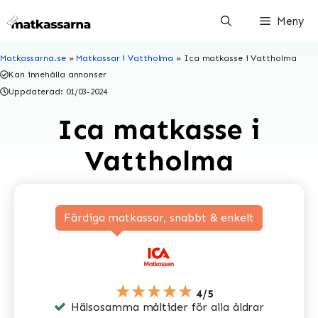
Hoppa
Meny
till
innehåll
Matkassarna.se
»
Matkassar i Vattholma
»
Ica matkasse i Vattholma
Kan innehålla annonser
Uppdaterad:
01/03-2024
Ica matkasse i
Vattholma
Färdiga matkassar, snabbt & enkelt
★★★★★
4/5
Hälsosamma måltider för alla åldrar