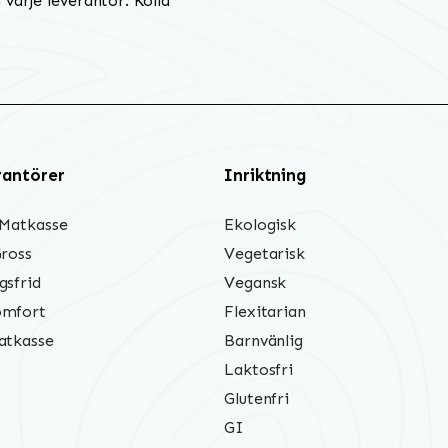
varje leverantör. Kolla
rantörer
Inriktning
 Matkasse
Ekologisk
Gross
Vegetarisk
gsfrid
Vegansk
mfort
Flexitarian
atkasse
Barnvänlig
Laktosfri
Glutenfri
GI