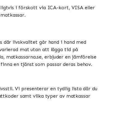
igtvis i förskott via ICA-kort, VISA eller
atkassar​​.
s där livskvalitet går hand i hand med
 varierad mat utan att lägga tid på
da, matkassarna.se, erbjuder en jämförelse
 finna en tjänst som passar deras behov.
til. Vi presenterar en tydlig lista där du
abattkoder samt vilka typer av matkassar