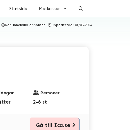
Startsida
Matkassar
Kan innehålla annonser
Uppdaterad:
01/03-2024
dagar
Personer
ätter
2-6 st
Gå till Ica.se