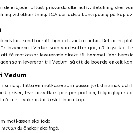
 de erbjuder oftast prisvärda alternativ. Betalning sker vanl
talning vid uthämtning. ICA ger också bonuspoäng på köp av m
m
nds län, känd för sitt lugn och vackra natur. Det är en plat
t. För invånarna i Vedum som värdesätter god, näringsrik och
n att få matkassar levererade direkt till hemmet. Vår hemsi
aden som levererar till Vedum, så att de boende enkelt kan
 i Vedum
smidigt hitta en matkasse som passar just din smak och livss
ud, priser, leveransvillkor, pris per portion, tillgängliga r
t göra ett välgrundat beslut innan köp.
som matkassen ska föda.
 veckan
du önskar ska ingå.