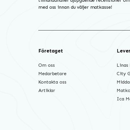
tillhandahåller djupgående recensioner om 
med oss innan du väljer matkasse!
Företaget
Leve
Om oss
Linas
Medarbetare
City 
Kontakta oss
Midda
Artiklar
Matko
Ica M