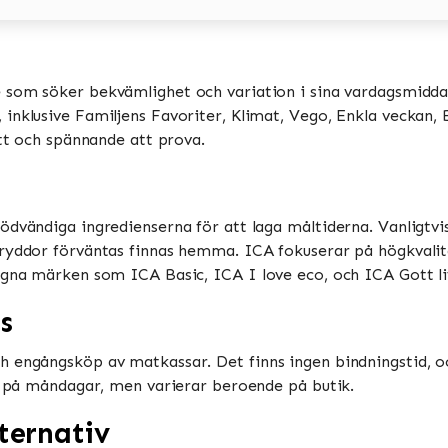
e som söker bekvämlighet och variation i sina vardagsmiddag
nklusive Familjens Favoriter, Klimat, Vego, Enkla veckan, Bi
tt och spännande att prova​​.
ödvändiga ingredienserna för att laga måltiderna. Vanligtv
ryddor förväntas finnas hemma​​. ICA fokuserar på högkvalit
gna märken som ICA Basic, ICA I love eco, och ICA Gott liv​
s
h engångsköp av matkassar. Det finns ingen bindningstid, o
 på måndagar, men varierar beroende på butik​​​​.
ternativ