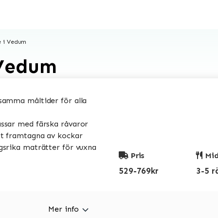
e i Vedum
 Vedum
amma måltider för alla
sar med färska råvaror
t framtagna av kockar
srika maträtter för vuxna
Pris
Mid
529-769kr
3-5 r
Mer info