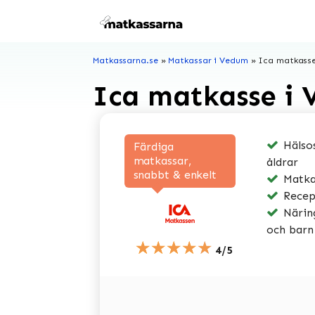
Hoppa
till
innehåll
Matkassarna.se
»
Matkassar i Vedum
»
Ica matkass
Ica matkasse i
Hälsos
Färdiga
matkassar,
åldrar
snabbt & enkelt
Matkas
Recep
Näring
och barn
★★★★★
4/5