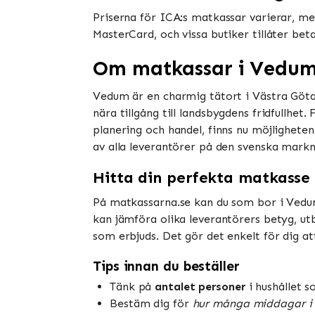
Priserna för ICA:s matkassar varierar, men
MasterCard, och vissa butiker tillåter be
Om matkassar i Vedu
Vedum är en charmig tätort i Västra Götala
nära tillgång till landsbygdens fridfullhe
planering och handel, finns nu möjlighete
av alla leverantörer på den svenska markn
Hitta din perfekta matkasse
På matkassarna.se kan du som bor i Vedum 
kan jämföra olika leverantörers betyg, utb
som erbjuds. Det gör det enkelt för dig at
Tips innan du beställer
Tänk på
antalet personer
i hushållet 
Bestäm dig för
hur många middagar i