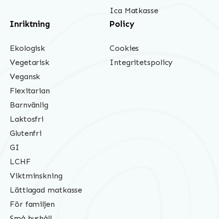
Ica Matkasse
Inriktning
Policy
Ekologisk
Cookies
Vegetarisk
Integritetspolicy
Vegansk
Flexitarian
Barnvänlig
Laktosfri
Glutenfri
GI
LCHF
Viktminskning
Lättlagad matkasse
För familjen
Små hushåll