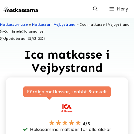
Hoppa
Meny
till
innehåll
Matkassarna.se
»
Matkassar i Vejbystrand
»
Ica matkasse i Vejbystrand
Kan innehålla annonser
Uppdaterad:
01/03-2024
Ica matkasse i
Vejbystrand
Färdiga matkassar, snabbt & enkelt
★★★★★
4/5
Hälsosamma måltider för alla åldrar