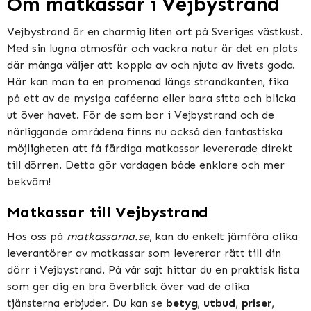
Om matkassar i Vejbystrand
Vejbystrand är en charmig liten ort på Sveriges västkust.
Med sin lugna atmosfär och vackra natur är det en plats
där många väljer att koppla av och njuta av livets goda.
Här kan man ta en promenad längs strandkanten, fika
på ett av de mysiga caféerna eller bara sitta och blicka
ut över havet. För de som bor i Vejbystrand och de
närliggande områdena finns nu också den fantastiska
möjligheten att få färdiga matkassar levererade direkt
till dörren. Detta gör vardagen både enklare och mer
bekväm!
Matkassar till Vejbystrand
Hos oss på
matkassarna.se
, kan du enkelt jämföra olika
leverantörer av matkassar som levererar rätt till din
dörr i Vejbystrand. På vår sajt hittar du en praktisk lista
som ger dig en bra överblick över vad de olika
tjänsterna erbjuder. Du kan se
betyg
,
utbud
,
priser
,