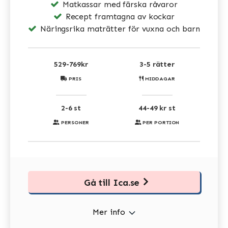
Matkassar med färska råvaror
Recept framtagna av kockar
Näringsrika maträtter för vuxna och barn
529-769kr
3-5 rätter
PRIS
MIDDAGAR
2-6 st
44-49 kr st
PERSONER
PER PORTION
Gå till Ica.se
Mer info