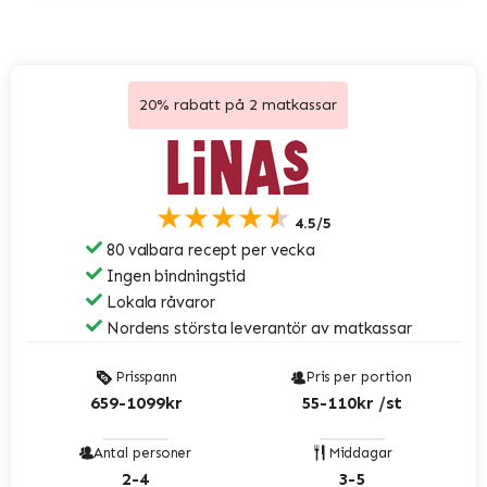
20% rabatt på 2 matkassar
★★★★★
4.5/5
80 valbara recept per vecka
Ingen bindningstid
Lokala råvaror
Nordens största leverantör av matkassar
Prisspann
Pris per portion
659-1099kr
55-110kr /st
Antal personer
Middagar
2-4
3-5