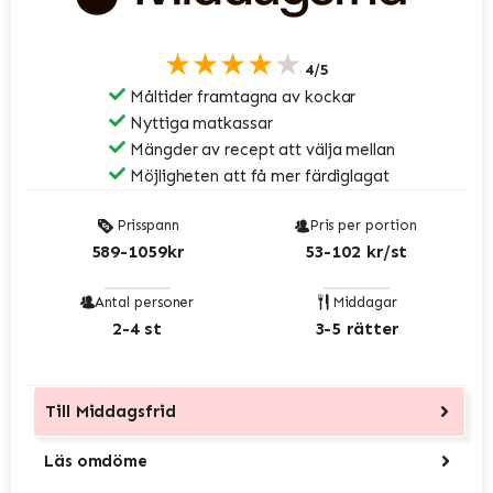
★★★★★
4/5
Måltider framtagna av kockar
Nyttiga matkassar
Mängder av recept att välja mellan
Möjligheten att få mer färdiglagat
Prisspann
Pris per portion
589-1059kr
53-102 kr/st
Antal personer
Middagar
2-4 st
3-5 rätter
Till
Middagsfrid
Läs omdöme