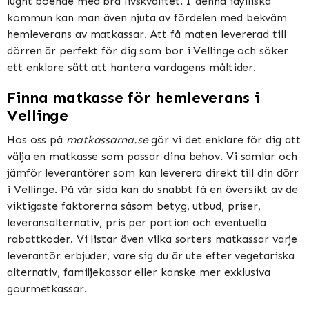
lugnt boende med bra livskvalitet. I denna idylliska
kommun kan man även njuta av fördelen med bekväm
hemleverans av matkassar. Att få maten levererad till
dörren är perfekt för dig som bor i Vellinge och söker
ett enklare sätt att hantera vardagens måltider.
Finna matkasse för hemleverans i
Vellinge
Hos oss på
matkassarna.se
gör vi det enklare för dig att
välja en matkasse som passar dina behov. Vi samlar och
jämför leverantörer som kan leverera direkt till din dörr
i Vellinge. På vår sida kan du snabbt få en översikt av de
viktigaste faktorerna såsom betyg, utbud, priser,
leveransalternativ, pris per portion och eventuella
rabattkoder. Vi listar även vilka sorters matkassar varje
leverantör erbjuder, vare sig du är ute efter vegetariska
alternativ, familjekassar eller kanske mer exklusiva
gourmetkassar.