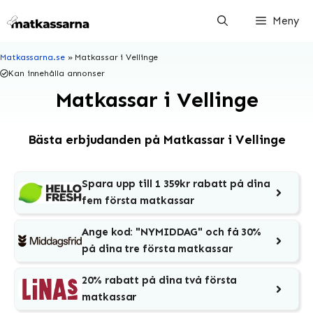
Hoppa
Meny
till
innehåll
Matkassarna.se
»
Matkassar i Vellinge
Kan innehålla annonser
Matkassar i Vellinge
Bästa erbjudanden på Matkassar i Vellinge
Spara upp till 1 359kr rabatt på dina
fem första matkassar
Ange kod: "NYMIDDAG" och få 30%
på dina tre första matkassar
20% rabatt på dina två första
matkassar