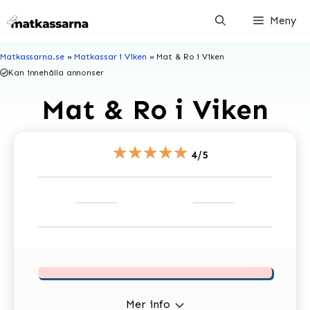
Hoppa
Meny
till
innehåll
Matkassarna.se
»
Matkassar i Viken
»
Mat & Ro i Viken
Kan innehålla annonser
Mat & Ro i Viken
★★★★★
4/5
Mer info