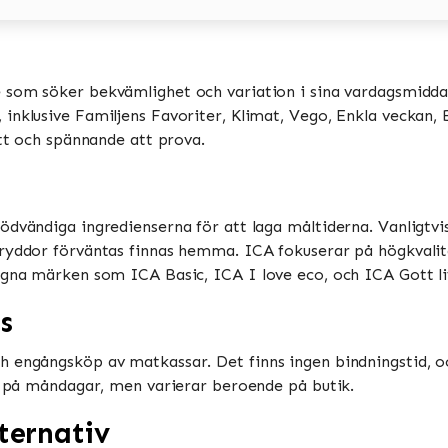
e som söker bekvämlighet och variation i sina vardagsmiddag
nklusive Familjens Favoriter, Klimat, Vego, Enkla veckan, Bi
tt och spännande att prova​​.
ödvändiga ingredienserna för att laga måltiderna. Vanligtv
ryddor förväntas finnas hemma​​. ICA fokuserar på högkvalit
gna märken som ICA Basic, ICA I love eco, och ICA Gott liv​
s
h engångsköp av matkassar. Det finns ingen bindningstid, o
 på måndagar, men varierar beroende på butik​​​​.
ternativ