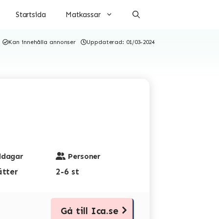
Startsida
Matkassar
Kan innehålla annonser
Uppdaterad:
01/03-2024
dagar
Personer
ätter
2-6 st
Gå till Ica.se