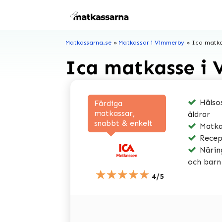
Hoppa
till
innehåll
Matkassarna.se
»
Matkassar i Vimmerby
»
Ica matka
Ica matkasse i
Hälsos
Färdiga
matkassar,
åldrar
snabbt & enkelt
Matkas
Recep
Näring
och barn
★★★★★
4/5