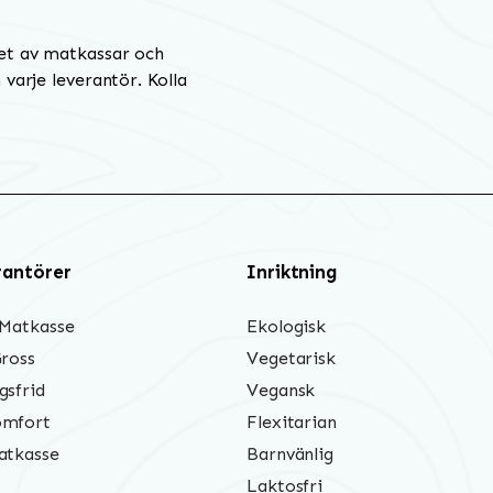
et av matkassar och
varje leverantör. Kolla
rantörer
Inriktning
 Matkasse
Ekologisk
Gross
Vegetarisk
gsfrid
Vegansk
mfort
Flexitarian
atkasse
Barnvänlig
Laktosfri