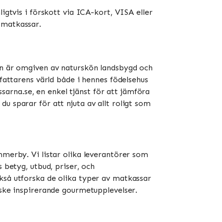
igtvis i förskott via ICA-kort, VISA eller
atkassar​​.
den är omgiven av naturskön landsbygd och
rfattarens värld både i hennes födelsehus
arna.se, en enkel tjänst för att jämföra
u sparar för att njuta av allt roligt som
mmerby. Vi listar olika leverantörer som
 betyg, utbud, priser, och
kså utforska de olika typer av matkassar
nske inspirerande gourmetupplevelser.