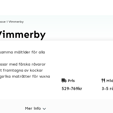
sse i Vimmerby
 Vimmerby
amma måltider för alla
sar med färska råvaror
t framtagna av kockar
srika maträtter för vuxna
Pris
Mid
529-769kr
3-5 r
Mer info