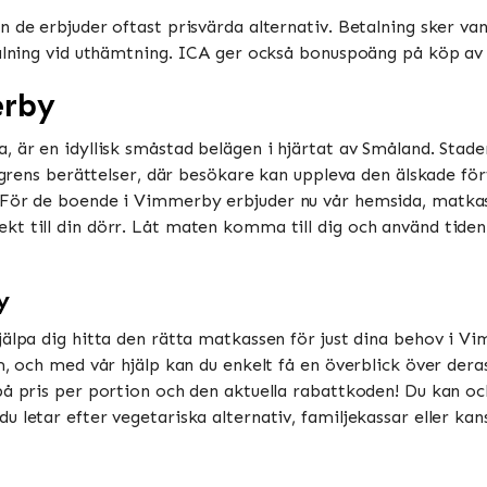
 de erbjuder oftast prisvärda alternativ. Betalning sker vanl
talning vid uthämtning. ICA ger också bonuspoäng på köp av m
erby
, är en idyllisk småstad belägen i hjärtat av Småland. Sta
ndgrens berättelser, där besökare kan uppleva den älskade fö
 För de boende i Vimmerby erbjuder nu vår hemsida, matkass
 till din dörr. Låt maten komma till dig och använd tiden d
y
jälpa dig hitta den rätta matkassen för just dina behov i Vi
m, och med vår hjälp kan du enkelt få en överblick över deras
på pris per portion och den aktuella rabattkoden! Du kan oc
u letar efter vegetariska alternativ, familjekassar eller ka