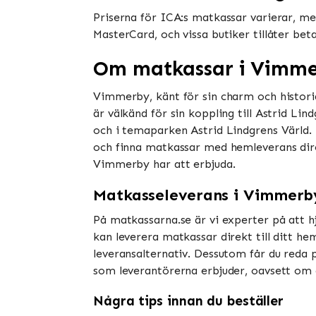
Priserna för ICA:s matkassar varierar, men
MasterCard, och vissa butiker tillåter be
Om matkassar i Vimm
Vimmerby, känt för sin charm och historia
är välkänd för sin koppling till Astrid Li
och i temaparken Astrid Lindgrens Värld.
och finna matkassar med hemleverans direkt
Vimmerby har att erbjuda.
Matkasseleverans i Vimmerb
På matkassarna.se är vi experter på att h
kan leverera matkassar direkt till ditt he
leveransalternativ. Dessutom får du reda 
som leverantörerna erbjuder, oavsett om d
Några tips innan du beställer