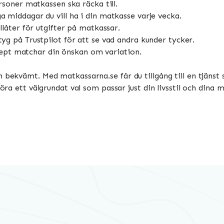
oner matkassen ska räcka till.
middagar du vill ha i din matkasse varje vecka.
låter för utgifter på matkassar.
yg på Trustpilot för att se vad andra kunder tycker.
ecept matchar din önskan om variation.
h bekvämt. Med matkassarna.se får du tillgång till en tjän
 göra ett välgrundat val som passar just din livsstil och di