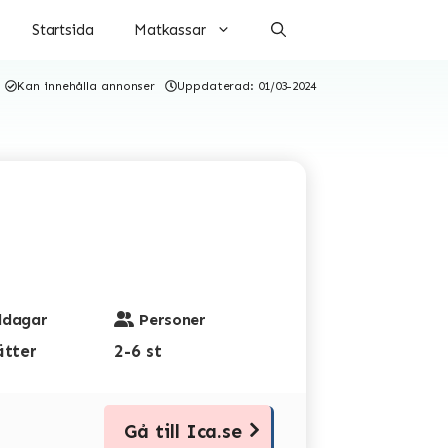
Startsida
Matkassar
Kan innehålla annonser
Uppdaterad:
01/03-2024
dagar
Personer
ätter
2-6 st
Gå till Ica.se