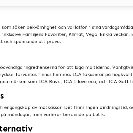
e som söker bekvämlighet och variation i sina vardagsmiddag
nklusive Familjens Favoriter, Klimat, Vego, Enkla veckan, Bi
tt och spännande att prova​​.
ödvändiga ingredienserna för att laga måltiderna. Vanligtv
ryddor förväntas finnas hemma​​. ICA fokuserar på högkvalit
gna märken som ICA Basic, ICA I love eco, och ICA Gott liv​
s
h engångsköp av matkassar. Det finns ingen bindningstid, o
 på måndagar, men varierar beroende på butik​​​​.
ternativ