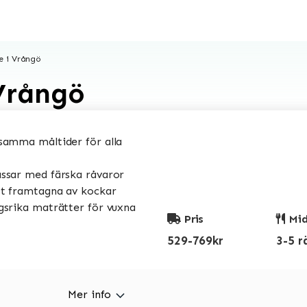
e i Vrångö
Vrångö
amma måltider för alla
sar med färska råvaror
t framtagna av kockar
srika maträtter för vuxna
Pris
Mid
529-769kr
3-5 r
Mer info