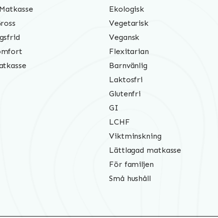
 Matkasse
Ekologisk
Gross
Vegetarisk
gsfrid
Vegansk
mfort
Flexitarian
atkasse
Barnvänlig
Laktosfri
Glutenfri
GI
LCHF
Viktminskning
Lättlagad matkasse
För familjen
Små hushåll