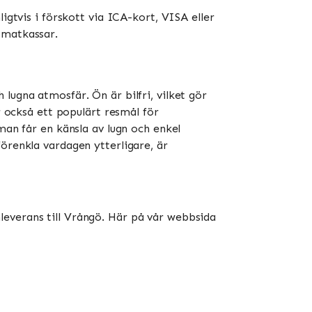
igtvis i förskott via ICA-kort, VISA eller
atkassar​​.
lugna atmosfär. Ön är bilfri, vilket gör
r också ett populärt resmål för
man får en känsla av lugn och enkel
örenkla vardagen ytterligare, är
leverans till Vrångö. Här på vår webbsida