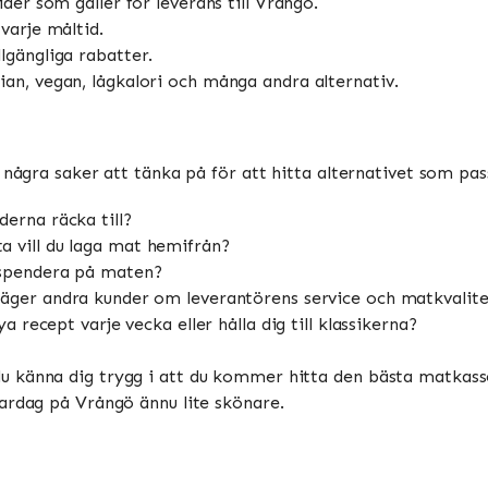
ider som gäller för leverans till Vrångö.
varje måltid.
lgängliga rabatter.
rian, vegan, lågkalori och många andra alternativ.
några saker att tänka på för att hitta alternativet som passa
derna räcka till?
ta vill du laga mat hemifrån?
u spendera på maten?
säger andra kunder om leverantörens service och matkvalite
ya recept varje vecka eller hålla dig till klassikerna?
känna dig trygg i att du kommer hitta den bästa matkassen 
ardag på Vrångö ännu lite skönare.