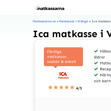
Hoppa
till
innehåll
Matkassarna.se
»
Matkassar i Vrångö
»
Ica matkass
Ica matkasse i 
Hälsos
Färdiga
matkassar,
åldrar
snabbt & enkelt
Matkas
Recep
Näring
och barn
★★★★★
4/5