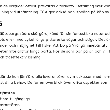
 de erbjuder oftast prisvärda alternativ. Betalning sker vanl
talning vid uthämtning. ICA ger också bonuspoäng på köp av m
ö
öteborgs södra skärgård, känd för sin fantastiska natur och 
fots eller med cykel längs pittoreska vägar och stigar. Det ä
nder och möjlighet till fiske. Att bo på Vrångö innebär att 
er inte alltför långt borta. För de som bor på ön och vill f
 tidseffektiv lösning.
 där du kan jämföra alla leverantörer av matkassar med hem
ust dina behov. Du får en överblick över olika aspekter som:
tjänsten.
inns tillgängliga.
verantörer.