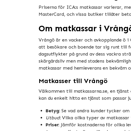
Priserna för ICA:s matkassar varierar, men
MasterCard, och vissa butiker tillåter be
Om matkassar i Vrång
Vrångö är en vacker och avkopplande ö i G
att besökare och boende tar sig runt till 
dagsutflykter på grund av dess vackra strä
skärgårdsliv men med stadens bekvämlighet
matkassar med hemleverans en bekväm och
Matkasser till Vrångö
Välkommen till matkassarna.se, en tjänst
kan du enkelt hitta en tjänst som passar j
Betyg
: Se vad andra kunder tycker om 
Utbud
: Vilka olika typer av matkassar f
Priser
: Jämför kostnaderna för olika le