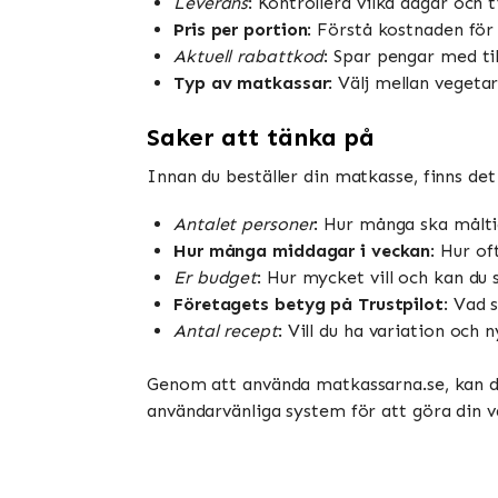
Leverans
: Kontrollera vilka dagar och t
Pris per portion
: Förstå kostnaden för 
Aktuell rabattkod
: Spar pengar med til
Typ av matkassar
: Välj mellan vegeta
Saker att tänka på
Innan du beställer din matkasse, finns det 
Antalet personer
: Hur många ska målti
Hur många middagar i veckan
: Hur of
Er budget
: Hur mycket vill och kan d
Företagets betyg på Trustpilot
: Vad 
Antal recept
: Vill du ha variation och n
Genom att använda matkassarna.se, kan du 
användarvänliga system för att göra din v