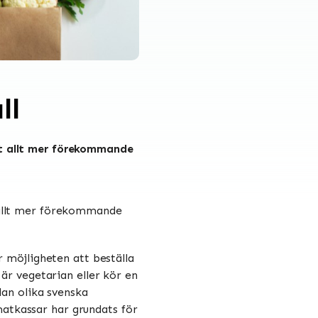
ll
tt allt mer förekommande
 allt mer förekommande
r möjligheten att beställa
 är vegetarian eller kör en
lan olika svenska
atkassar har grundats för