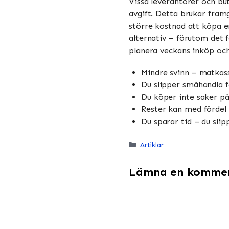
Vissa leverantörer och bu
avgift. Detta brukar framgå
större kostnad att köpa e
alternativ – förutom det f
planera veckans inköp oc
Mindre svinn – matkas
Du slipper småhandla f
Du köper inte saker på
Rester kan med fördel 
Du sparar tid – du sli
Kategorier
Artiklar
Lämna en komme
Kommentar