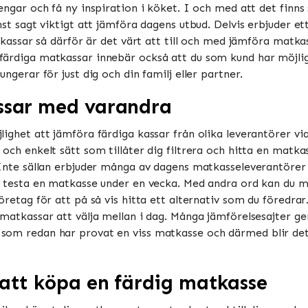
pengar och få ny inspiration i köket. I och med att det finn
nst sagt viktigt att jämföra dagens utbud. Delvis erbjuder 
atkassar så därför är det värt att till och med jämföra matk
ärdiga matkassar innebär också att du som kund har möjligh
ngerar för just dig och din familj eller partner.
ssar med varandra
ighet att jämföra färdiga kassar från olika leverantörer vi
 och enkelt sätt som tillåter dig filtrera och hitta en matk
 Inte sällan erbjuder många av dagens matkasseleverantörer o
l testa en matkasse under en vecka. Med andra ord kan du m
öretag för att på så vis hitta ett alternativ som du föredrar.
 matkassar att välja mellan i dag. Många jämförelsesajter ge
om redan har provat en viss matkasse och därmed blir det 
att köpa en färdig matkasse