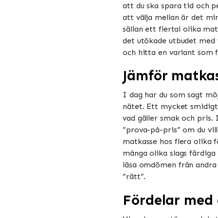
att du ska spara tid och 
att välja mellan är det mi
sällan ett flertal olika m
det utökade utbudet med f
och hitta en variant som fu
Jämför matka
I dag har du som sagt möjl
nätet. Ett mycket smidigt
vad gäller smak och pris.
”prova-på-pris” om du vil
matkasse hos flera olika f
många olika slags färdiga
läsa omdömen från andra s
”rätt”.
Fördelar med 