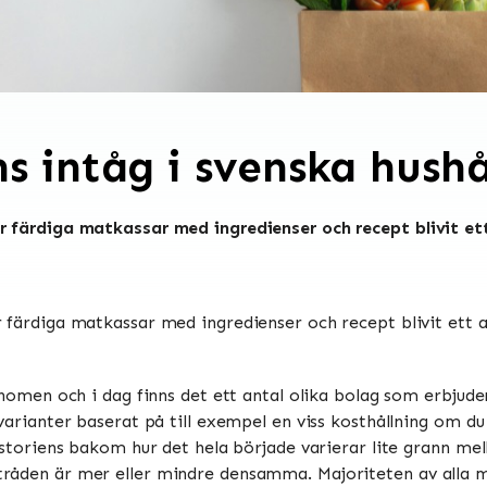
s intåg i svenska hushå
r färdiga matkassar med ingredienser och recept blivit e
r färdiga matkassar med ingredienser och recept blivit ett
enomen och i dag finns det ett antal olika bolag som erbjude
varianter baserat på till exempel en viss kosthållning om du
istoriens bakom hur det hela började varierar lite grann mel
råden är mer eller mindre densamma. Majoriteten av alla m