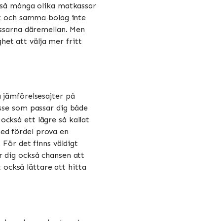
s så många olika matkassar
ett och samma bolag inte
assarna däremellan. Men
et att välja mer fritt
a jämförelsesajter på
asse som passar dig både
ckså ett lägre så kallat
ed fördel prova en
 För det finns väldigt
r dig också chansen att
också lättare att hitta