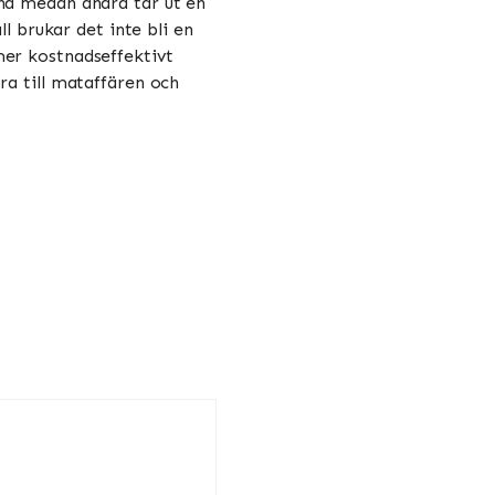
und medan andra tar ut en
ll brukar det inte bli en
mer kostnadseffektivt
ra till mataffären och