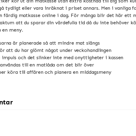
tiker kör ut din matkasse utan extra kostnad till dig som k
 tydligt eller vara inräknat i priset annars. Men i vanliga fa
n färdig matkasse online i dag. För många blir det här ett 
aktum att du sparar din värdefulla tid då du inte behöver kö
h en meny.
sarna är planerade så att mindre mat slängs
ör att du har glömt något under veckohandlingen
 impuls och det slinker inte med onyttigheter i kassen
användas till en matlåda om det blir över
pper köra till affären och planera en middagsmeny
ntar