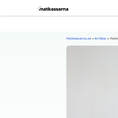
Hoppa
till
innehåll
Matkassarna.se
»
Artiklar
»
Matk