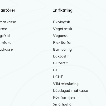
rantörer
Inriktning
 Matkasse
Ekologisk
Gross
Vegetarisk
gsfrid
Vegansk
mfort
Flexitarian
atkasse
Barnvänlig
Laktosfri
Glutenfri
GI
LCHF
Viktminskning
Lättlagad matkasse
För familjen
Små hushåll